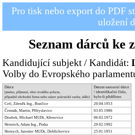
Pro tisk nebo export do PDF s
uložení 
Seznam dárců ke z
Kandidující subjekt / Kandidát:
Volby do Evropského parlamentu
Dárce
Datum narození dárce
/ identifikační číslo,
(jméno, příjmení, obec trvalého pobytu,
bylo-li přiděleno
případně obchodní firma nebo název právnické osoby, sídlo)
Cetl, Zdeněk Ing., Bratčice
20.04.1953
Čermák, Martin, Přibyslavice
03.05.1986
Doubek, Michael MUDr., Křenovice
06.02.1972
Heinrich, Adam Ing., Praha
29.02.1992
Hornych, Jaroslav MUDr., Dobřichovice
25.01.1951