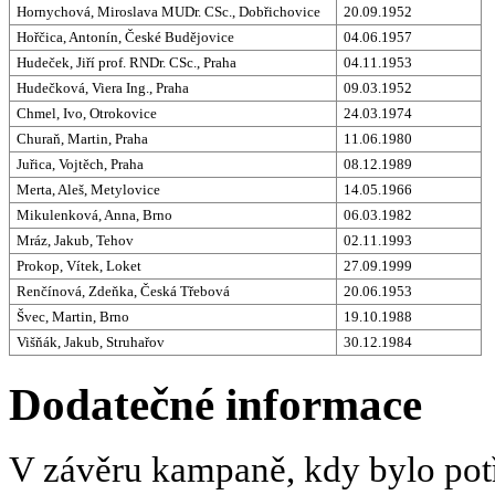
Hornychová, Miroslava MUDr. CSc., Dobřichovice
20.09.1952
Hořčica, Antonín, České Budějovice
04.06.1957
Hudeček, Jiří prof. RNDr. CSc., Praha
04.11.1953
Hudečková, Viera Ing., Praha
09.03.1952
Chmel, Ivo, Otrokovice
24.03.1974
Churaň, Martin, Praha
11.06.1980
Juřica, Vojtěch, Praha
08.12.1989
Merta, Aleš, Metylovice
14.05.1966
Mikulenková, Anna, Brno
06.03.1982
Mráz, Jakub, Tehov
02.11.1993
Prokop, Vítek, Loket
27.09.1999
Renčínová, Zdeňka, Česká Třebová
20.06.1953
Švec, Martin, Brno
19.10.1988
Višňák, Jakub, Struhařov
30.12.1984
Dodatečné informace
V závěru kampaně, kdy bylo potř