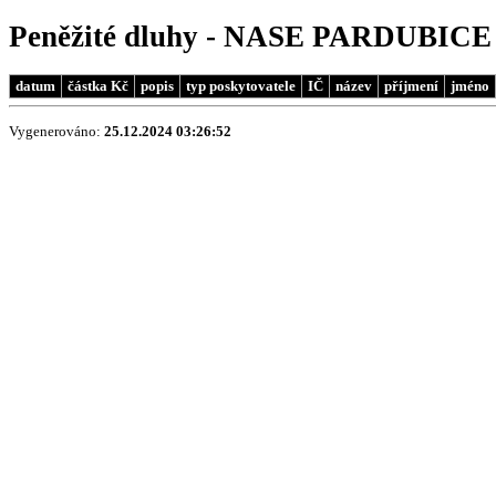
Peněžité dluhy - NASE PARDUBICE - 
datum
částka Kč
popis
typ poskytovatele
IČ
název
příjmení
jméno
Vygenerováno:
25.12.2024 03:26:52