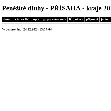
Peněžité dluhy - PŘÍSAHA - kraje 20
datum
částka Kč
popis
typ poskytovatele
IČ
název
příjmení
jméno
Vygenerováno:
24.12.2024 13:54:04