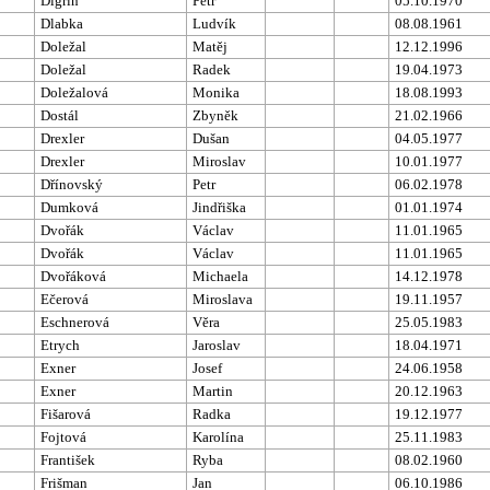
Digrin
Petr
05.10.1970
Dlabka
Ludvík
08.08.1961
Doležal
Matěj
12.12.1996
Doležal
Radek
19.04.1973
Doležalová
Monika
18.08.1993
Dostál
Zbyněk
21.02.1966
Drexler
Dušan
04.05.1977
Drexler
Miroslav
10.01.1977
Dřínovský
Petr
06.02.1978
Dumková
Jindřiška
01.01.1974
Dvořák
Václav
11.01.1965
Dvořák
Václav
11.01.1965
Dvořáková
Michaela
14.12.1978
Ečerová
Miroslava
19.11.1957
Eschnerová
Věra
25.05.1983
Etrych
Jaroslav
18.04.1971
Exner
Josef
24.06.1958
Exner
Martin
20.12.1963
Fišarová
Radka
19.12.1977
Fojtová
Karolína
25.11.1983
František
Ryba
08.02.1960
Frišman
Jan
06.10.1986