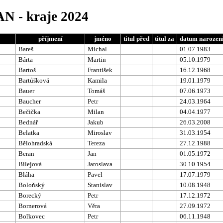
AN - kraje 2024
příjmení
jméno
titul před
titul za
datum narozen
Bareš
Michal
01.07.1983
Bárta
Martin
05.10.1979
Bartoš
František
16.12.1968
Bartůšková
Kamila
19.01.1979
Bauer
Tomáš
07.06.1973
Baucher
Petr
24.03.1964
Bečička
Milan
04.04.1977
Bednář
Jakub
26.03.2008
Belatka
Miroslav
31.03.1954
Bělohradská
Tereza
27.12.1988
Beran
Jan
01.05.1972
Bilejová
Jaroslava
30.10.1954
Bláha
Pavel
17.07.1979
Boloňský
Stanislav
10.08.1948
Borecký
Petr
17.12.1972
Bornerová
Věra
27.09.1972
Bořkovec
Petr
06.11.1948