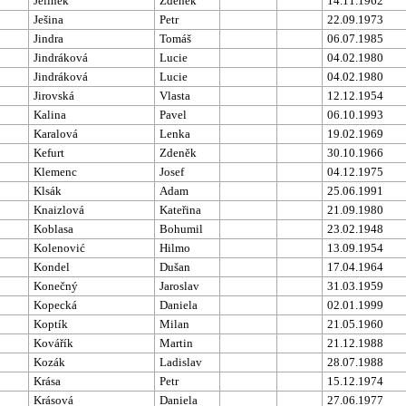
Jelínek
Zdeněk
14.11.1962
Ješina
Petr
22.09.1973
Jindra
Tomáš
06.07.1985
Jindráková
Lucie
04.02.1980
Jindráková
Lucie
04.02.1980
Jirovská
Vlasta
12.12.1954
Kalina
Pavel
06.10.1993
Karalová
Lenka
19.02.1969
Kefurt
Zdeněk
30.10.1966
Klemenc
Josef
04.12.1975
Klsák
Adam
25.06.1991
Knaizlová
Kateřina
21.09.1980
Koblasa
Bohumil
23.02.1948
Kolenović
Hilmo
13.09.1954
Kondel
Dušan
17.04.1964
Konečný
Jaroslav
31.03.1959
Kopecká
Daniela
02.01.1999
Koptík
Milan
21.05.1960
Kovářík
Martin
21.12.1988
Kozák
Ladislav
28.07.1988
Krása
Petr
15.12.1974
Krásová
Daniela
27.06.1977