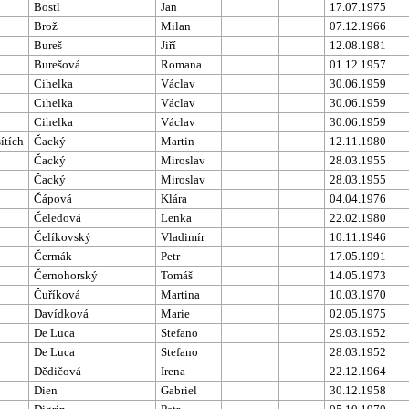
Bostl
Jan
17.07.1975
Brož
Milan
07.12.1966
Bureš
Jiří
12.08.1981
Burešová
Romana
01.12.1957
Cihelka
Václav
30.06.1959
Cihelka
Václav
30.06.1959
Cihelka
Václav
30.06.1959
ítích
Čacký
Martin
12.11.1980
Čacký
Miroslav
28.03.1955
Čacký
Miroslav
28.03.1955
Čápová
Klára
04.04.1976
Čeledová
Lenka
22.02.1980
Čelíkovský
Vladimír
10.11.1946
Čermák
Petr
17.05.1991
Černohorský
Tomáš
14.05.1973
Čuříková
Martina
10.03.1970
Davídková
Marie
02.05.1975
De Luca
Stefano
29.03.1952
De Luca
Stefano
28.03.1952
Dědičová
Irena
22.12.1964
Dien
Gabriel
30.12.1958