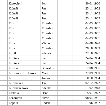
Kratochvíl
Petr
30.01.1960
Krčmář
Jan
23.11.1952
Krčmář
Jan
23.11.1952
Krčmář
Jan
23.11.1952
Kroc
Miroslav
04.03.1967
Kroc
Miroslav
04.03.1967
Kroc
Miroslav
04.03.1967
Kroc
Miroslav
04.03.1967
Kuba
Václav
04.08.1978
Kubát
Miloslav
29.10.1969
Kubík
Zdeněk
27.10.1977
Kubinec
Ivan
24.04.1984
Kubinec
Ivan
24.04.1984
Kučera
Bohuslav
17.08.1936
Kučerová - Cízlerová
Marie
27.09.1990
Kutil
Tomáš
10.10.1984
Kuzebauch
Jan
02.12.1972
Kuzebauchová
Zdeňka
11.02.1948
Lásková
Hana
15.07.1972
Lenárdová
Silvie
08.04.1991
Lopour
Radek
11.06.1982