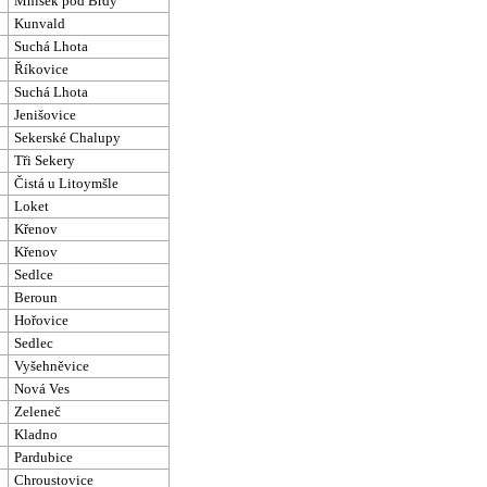
Mníšek pod Brdy
Kunvald
Suchá Lhota
Říkovice
Suchá Lhota
Jenišovice
Sekerské Chalupy
Tři Sekery
Čistá u Litoymšle
Loket
Křenov
Křenov
Sedlce
Beroun
Hořovice
Sedlec
Vyšehněvice
Nová Ves
Zeleneč
Kladno
Pardubice
Chroustovice