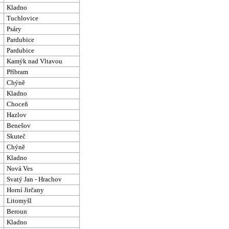
Kladno
Tuchlovice
Psáry
Pardubice
Pardubice
Kamýk nad Vltavou
Příbram
Chýně
Kladno
Choceň
Hazlov
Benešov
Skuteč
Chýně
Kladno
Nová Ves
Svatý Jan - Hrachov
Horní Jirčany
Litomyšl
Beroun
Kladno