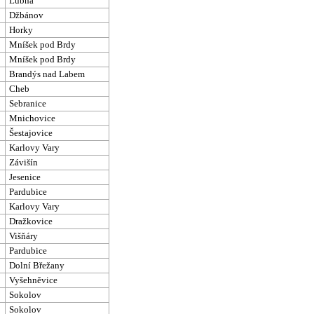
Lubná
Džbánov
Horky
Mníšek pod Brdy
Mníšek pod Brdy
Brandýs nad Labem
Cheb
Sebranice
Mnichovice
Šestajovice
Karlovy Vary
Závišín
Jesenice
Pardubice
Karlovy Vary
Dražkovice
Višňáry
Pardubice
Dolní Břežany
Vyšehněvice
Sokolov
Sokolov