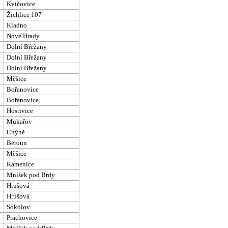
Kvíčovice
Žichlice 107
Kladno
Nové Hrady
Dolní Břežany
Dolní Břežany
Dolní Břežany
Měšice
Bořanovice
Bořanovice
Hostivice
Mukařov
Chýně
Beroun
Měšice
Kamenice
Mníšek pod Brdy
Hrušová
Hrušová
Sokolov
Prachovice