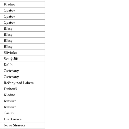
Kladno
Opatov
Opatov
Opatov
Břasy
Břasy
Břasy
Břasy
Slivínko
Svatý Jiří
Kolín
Ostřešany
Ostřešany
Řečany nad Labem
Drahouš
Kladno
Kraslice
Kraslice
Čáslav
Dražkovice
Nové Strašecí