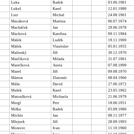
Luka
Radek
03.06.1981
Lukeš
Karel
12.01.1980
Lutr
Michal
24.08.1961
Macáková
Martina
06.07.1974
Macháček
Jan
29.06.1978
Machová
Kateřina
09.11.1984
Málek
Luděk
19.11.1969
Málek
Vlastislav
05.01.1955
Malinský
Jiří
30.12.1970
Marčíková
Milada
31.07.1961
Marečková
Aneta
07.08.1999
Mareš
Jiří
09.08.1970
Márton
Zlatomír
08.04.1966
Máša
David
27.06.1972
Mašek
Karel
23.05.1962
Matoušková
Michaela
21.06.1979
Mergl
Petr
18.06.1951
Mifka
Radek
05.09.1980
Michlo
Jan
08.11.1977
Mlejnek
Jiří
28.09.1993
Moravec
Ivan
11.10.1960