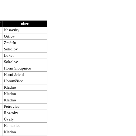
í
obec
Nasavrky
Ostrov
Zrnětín
Sokolov
Loket
Sokolov
Horní Sloupnice
Horní Jelení
Horoměřice
Kladno
Kladno
Kladno
Petrovice
Roztoky
Úvaly
Kamenice
Kladno