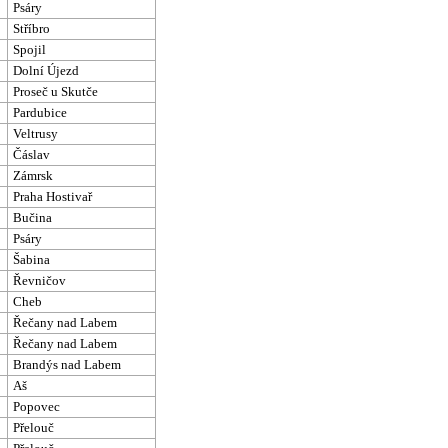
Psáry
Stříbro
Spojil
Dolní Újezd
Proseč u Skutče
Pardubice
Veltrusy
Čáslav
Zámrsk
Praha Hostivař
Bučina
Psáry
Šabina
Řevničov
Cheb
Řečany nad Labem
Řečany nad Labem
Brandýs nad Labem
Aš
Popovec
Přelouč