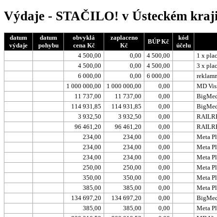
Výdaje - STAČILO! v Ústeckém kraji
datum
datum
obvyklá
zaplaceno
kód
BÚP Kč
výdaje
pohybu
cena Kč
Kč
účelu
4 500,00
0,00
4 500,00
1 x pla
4 500,00
0,00
4 500,00
3 x pla
6 000,00
0,00
6 000,00
reklamn
1 000 000,00
1 000 000,00
0,00
MD Visi
11 737,00
11 737,00
0,00
BigMedi
114 931,85
114 931,85
0,00
BigMedi
3 932,50
3 932,50
0,00
RAILREK
96 461,20
96 461,20
0,00
RAILREK
234,00
234,00
0,00
Meta Pl
234,00
234,00
0,00
Meta Pl
234,00
234,00
0,00
Meta Pl
250,00
250,00
0,00
Meta Pl
350,00
350,00
0,00
Meta Pl
385,00
385,00
0,00
Meta Pl
134 697,20
134 697,20
0,00
BigMedi
385,00
385,00
0,00
Meta Pl