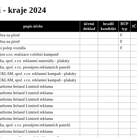
 - kraje 2024
účetní
hradil
BÚP
popis účelu
IČ
doklad
kandidát
typ
chta na plotě
F
chta na plotě
F
í polep vozidla
F
on s.r.o. realizace volební kampaně
a, spol. s r.o. reklamní materiály - plakáty
a, spol. s r.o. pronájem reklamních panelů
LAM, spol. s r.o. reklamní kampaň - plakáty
LAM, spol. s r.o. reklamní kampaň - plakáty
atforms Ireland Limited reklama
atforms Ireland Limited reklama
atforms Ireland Limited reklama
atforms Ireland Limited reklama
atforms Ireland Limited reklama
atforms Ireland Limited reklama
a, spol. s r.o. pronájem reklamních panelů
atforms Ireland Limited reklama