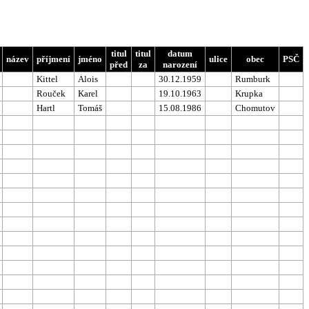
titul
titul
datum
název
příjmení
jméno
ulice
obec
PSČ
před
za
narození
Kittel
Alois
30.12.1959
Rumburk
Rouček
Karel
19.10.1963
Krupka
Hartl
Tomáš
15.08.1986
Chomutov