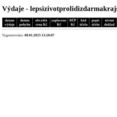
Výdaje - lepsizivotprolidizdarmakra
datum
datum
obvyklá
zaplaceno
BÚP
kód
popis
účetní
výdaje
pohybu
cena Kč
Kč
Kč
účelu
účelu
doklad
Vygenerováno:
08.01.2025 13:20:07