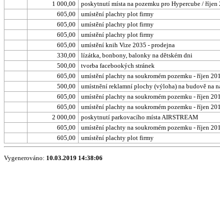
1 000,00
poskytnutí místa na pozemku pro Hypercube / říjen
605,00
umístění plachty plot firmy
605,00
umístění plachty plot firmy
605,00
umístění plachty plot firmy
605,00
umístění knih Vize 2035 - prodejna
330,00
lízátka, bonbony, balonky na dětském dni
500,00
tvorba facebookých stránek
605,00
umístění plachty na soukromém pozemku - říjen 20
500,00
umístnění reklamní plochy (výloha) na budově na n
605,00
umístění plachty na soukromém pozemku - říjen 20
605,00
umístění plachty na soukromém pozemku - říjen 20
2 000,00
poskytnutí parkovacího místa AIRSTREAM
605,00
umístění plachty na soukromém pozemku - říjen 20
605,00
umístění plachty plot firmy
Vygenerováno:
10.03.2019 14:38:06