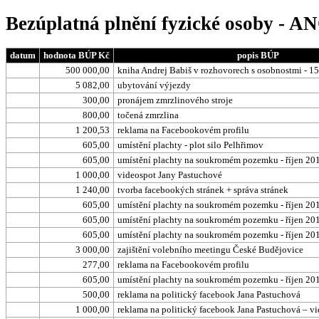
Bezúplatná plnění fyzické osoby - A
datum
hodnota BÚP Kč
popis BÚP
500 000,00
kniha Andrej Babiš v rozhovorech s osobnostmi - 15
5 082,00
ubytování výjezdy
300,00
pronájem zmrzlinového stroje
800,00
točená zmrzlina
1 200,53
reklama na Facebookovém profilu
605,00
umístění plachty - plot silo Pelhřimov
605,00
umístění plachty na soukromém pozemku - říjen 20
1 000,00
videospot Jany Pastuchové
1 240,00
tvorba facebookých stránek + správa stránek
605,00
umístění plachty na soukromém pozemku - říjen 20
605,00
umístění plachty na soukromém pozemku - říjen 20
605,00
umístění plachty na soukromém pozemku - říjen 20
3 000,00
zajištění volebního meetingu České Budějovice
277,00
reklama na Facebookovém profilu
605,00
umístění plachty na soukromém pozemku - říjen 20
500,00
reklama na politický facebook Jana Pastuchová
1 000,00
reklama na politický facebook Jana Pastuchová – vi