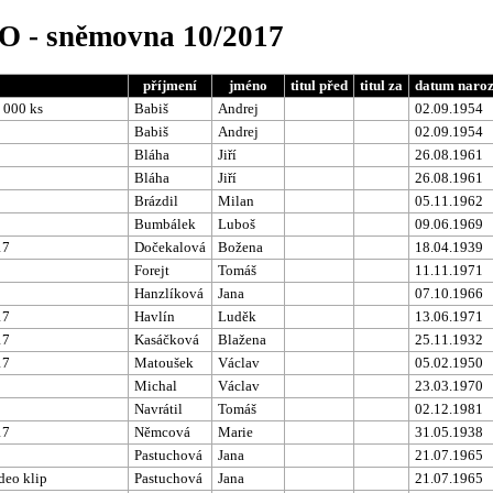
NO - sněmovna 10/2017
příjmení
jméno
titul před
titul za
datum naroz
 000 ks
Babiš
Andrej
02.09.1954
Babiš
Andrej
02.09.1954
Bláha
Jiří
26.08.1961
Bláha
Jiří
26.08.1961
Brázdil
Milan
05.11.1962
Bumbálek
Luboš
09.06.1969
17
Dočekalová
Božena
18.04.1939
Forejt
Tomáš
11.11.1971
Hanzlíková
Jana
07.10.1966
17
Havlín
Luděk
13.06.1971
17
Kasáčková
Blažena
25.11.1932
17
Matoušek
Václav
05.02.1950
Michal
Václav
23.03.1970
Navrátil
Tomáš
02.12.1981
17
Němcová
Marie
31.05.1938
Pastuchová
Jana
21.07.1965
deo klip
Pastuchová
Jana
21.07.1965