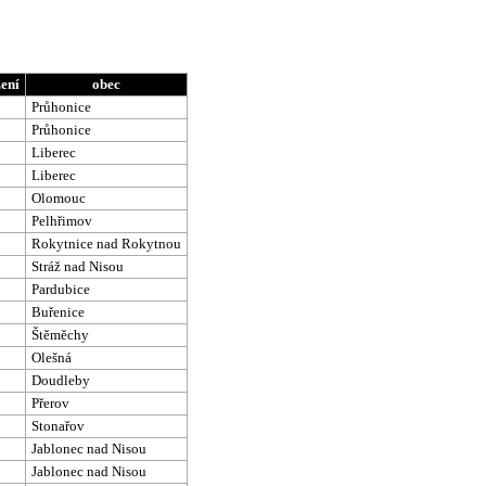
ení
obec
Průhonice
Průhonice
Liberec
Liberec
Olomouc
Pelhřimov
Rokytnice nad Rokytnou
Stráž nad Nisou
Pardubice
Buřenice
Štěměchy
Olešná
Doudleby
Přerov
Stonařov
Jablonec nad Nisou
Jablonec nad Nisou