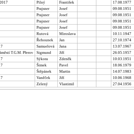
 2017
Pilný
František
17.08.1977
Prajsner
Josef
09.08.1951
Prajsner
Josef
09.08.1951
Prajsner
Josef
09.08.1951
Prajsner
Josef
09.08.1951
Rutová
Miroslava
10.11.1947
Řehounek
Jan
27.10.1974
17
Samuelová
Jana
13.07.1967
áměstí T.G.M. Přerov
Sigmund
Jiří
26.05.1957
17
Sýkora
Zdeněk
10.03.1951
17
Šimek
Pavel
18.06.1979
Štěpánek
Martin
14.07.1983
17
Vaněček
Jiří
10.06.1968
Zelený
Vlastimil
27.04.1956