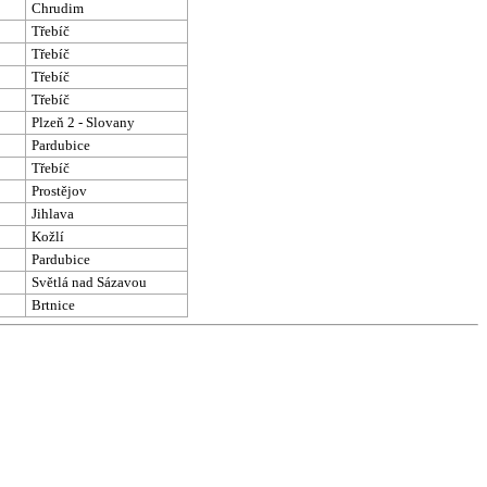
Chrudim
Třebíč
Třebíč
Třebíč
Třebíč
Plzeň 2 - Slovany
Pardubice
Třebíč
Prostějov
Jihlava
Kožlí
Pardubice
Světlá nad Sázavou
Brtnice