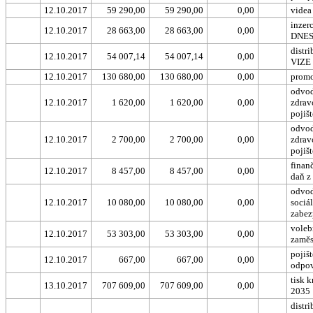
12.10.2017
59 290,00
59 290,00
0,00
videa
inzer
12.10.2017
28 663,00
28 663,00
0,00
DNE
distr
12.10.2017
54 007,14
54 007,14
0,00
VIZE
12.10.2017
130 680,00
130 680,00
0,00
prom
odvod
12.10.2017
1 620,00
1 620,00
0,00
zdrav
pojišt
odvod
12.10.2017
2 700,00
2 700,00
0,00
zdrav
pojišt
finanč
12.10.2017
8 457,00
8 457,00
0,00
daň z
odvod
12.10.2017
10 080,00
10 080,00
0,00
sociá
zabez
voleb
12.10.2017
53 303,00
53 303,00
0,00
zaměs
pojišt
12.10.2017
667,00
667,00
0,00
odpov
tisk 
13.10.2017
707 609,00
707 609,00
0,00
2035
distr