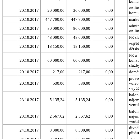
komu
on-li
20.10.2017
20 000,00
20 000,00
0,00
komu
20.10.2017
447 700,00
447 700,00
0,00
marke
admin
20.10.2017
80 000,00
80 000,00
0,00
on-li
20.10.2017
48 000,00
48 000,00
0,00
PR sl
zajišt
20.10.2017
18 150,00
18 150,00
0,00
dětsk
PR a
20.10.2017
60 000,00
60 000,00
0,00
konzu
služb
20.10.2017
217,00
217,00
0,00
domé
provo
20.10.2017
530,00
530,00
0,00
voleb
- vyú
balon
23.10.2017
5 135,24
5 135,24
0,00
nájem
venti
balon
23.10.2017
2 567,62
2 567,62
0,00
nájem
venti
divad
24.10.2017
8 300,00
8 300,00
0,00
předs