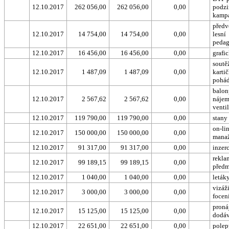
12.10.2017
262 056,00
262 056,00
0,00
podz
kamp
předv
12.10.2017
14 754,00
14 754,00
0,00
lesní
peda
12.10.2017
16 456,00
16 456,00
0,00
grafi
soutě
12.10.2017
1 487,09
1 487,09
0,00
karti
pohá
balon
12.10.2017
2 567,62
2 567,62
0,00
nájem
venti
12.10.2017
119 790,00
119 790,00
0,00
stany
on-li
12.10.2017
150 000,00
150 000,00
0,00
mana
12.10.2017
91 317,00
91 317,00
0,00
inzer
rekla
12.10.2017
99 189,15
99 189,15
0,00
předm
12.10.2017
1 040,00
1 040,00
0,00
letáky
vizáž
12.10.2017
3 000,00
3 000,00
0,00
focen
proná
12.10.2017
15 125,00
15 125,00
0,00
dodá
12.10.2017
22 651,00
22 651,00
0,00
polep