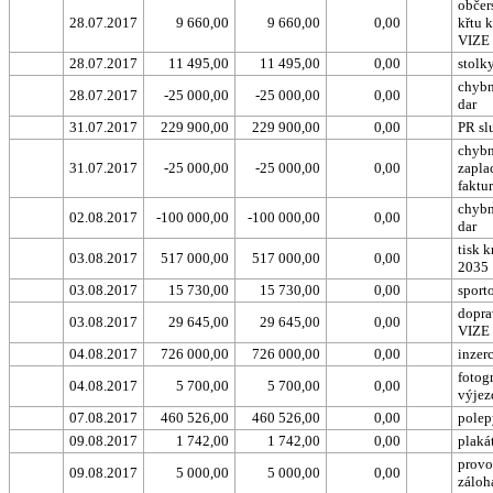
občer
28.07.2017
9 660,00
9 660,00
0,00
křtu 
VIZE
28.07.2017
11 495,00
11 495,00
0,00
stolk
chybn
28.07.2017
-25 000,00
-25 000,00
0,00
dar
31.07.2017
229 900,00
229 900,00
0,00
PR sl
chyb
31.07.2017
-25 000,00
-25 000,00
0,00
zapla
faktu
chybn
02.08.2017
-100 000,00
-100 000,00
0,00
dar
tisk 
03.08.2017
517 000,00
517 000,00
0,00
2035
03.08.2017
15 730,00
15 730,00
0,00
sport
dopra
03.08.2017
29 645,00
29 645,00
0,00
VIZE
04.08.2017
726 000,00
726 000,00
0,00
inzer
fotog
04.08.2017
5 700,00
5 700,00
0,00
výjez
07.08.2017
460 526,00
460 526,00
0,00
polep
09.08.2017
1 742,00
1 742,00
0,00
plaká
provo
09.08.2017
5 000,00
5 000,00
0,00
záloh