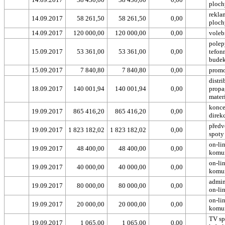
ploc
rekla
14.09.2017
58 261,50
58 261,50
0,00
ploc
14.09.2017
120 000,00
120 000,00
0,00
voleb
polep
15.09.2017
53 361,00
53 361,00
0,00
tefon
bude
15.09.2017
7 840,80
7 840,80
0,00
promo
distr
18.09.2017
140 001,94
140 001,94
0,00
propa
mater
koncep
19.09.2017
865 416,20
865 416,20
0,00
direkc
předv
19.09.2017
1 823 182,02
1 823 182,02
0,00
spoty
on-li
19.09.2017
48 400,00
48 400,00
0,00
komu
on-li
19.09.2017
40 000,00
40 000,00
0,00
komu
admin
19.09.2017
80 000,00
80 000,00
0,00
on-li
on-li
19.09.2017
20 000,00
20 000,00
0,00
komu
TV sp
19.09.2017
1 065,00
1 065,00
0,00