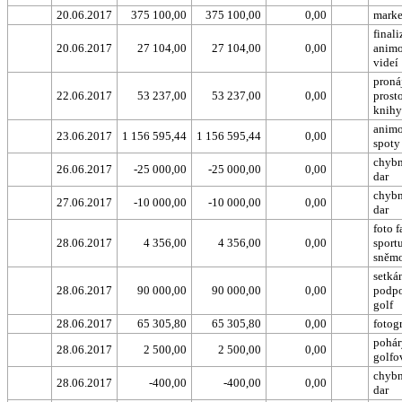
20.06.2017
375 100,00
375 100,00
0,00
marke
finali
20.06.2017
27 104,00
27 104,00
0,00
anim
videí
proná
22.06.2017
53 237,00
53 237,00
0,00
prosto
knihy
anim
23.06.2017
1 156 595,44
1 156 595,44
0,00
spoty
chybn
26.06.2017
-25 000,00
-25 000,00
0,00
dar
chybn
27.06.2017
-10 000,00
-10 000,00
0,00
dar
foto 
28.06.2017
4 356,00
4 356,00
0,00
sport
sněm
setkán
28.06.2017
90 000,00
90 000,00
0,00
podpo
golf
28.06.2017
65 305,80
65 305,80
0,00
fotog
pohár
28.06.2017
2 500,00
2 500,00
0,00
golfo
chybn
28.06.2017
-400,00
-400,00
0,00
dar