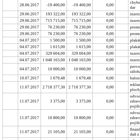
chybn
28.06.2017
-19 400,00
-19 400,00
0,00
dar
29.06.2017
193 322,00
193 322,00
0,00
inzer
29.06.2017
715 715,00
715 715,00
0,00
inzer
29.06.2017
76 230,00
76 230,00
0,00
prom
29.06.2017
76 230,00
76 230,00
0,00
prom
04.07.2017
1 500,00
1 500,00
0,00
plaká
04.07.2017
1 615,00
1 615,00
0,00
plaká
04.07.2017
329 604,00
329 604,00
0,00
inzer
04.07.2017
1 048 163,00
1 048 163,00
0,00
inzer
provo
04.07.2017
10 000,00
10 000,00
0,00
záloh
10.07.2017
1 679,48
1 679,48
0,00
balon
rekla
11.07.2017
2 718 377,30
2 718 377,30
0,00
ploch
odvod
11.07.2017
3 375,00
3 375,00
0,00
zdrav
pojišt
odvod
11.07.2017
10 800,00
10 800,00
0,00
zdrav
pojišt
finanč
11.07.2017
21 105,00
21 105,00
0,00
daň z