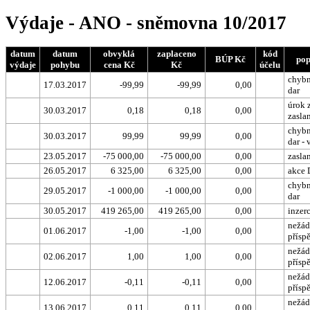
Výdaje - ANO - sněmovna 10/2017
datum
datum
obvyklá
zaplaceno
kód
BÚP Kč
pop
výdaje
pohybu
cena Kč
Kč
účelu
chybn
17.03.2017
-99,99
-99,99
0,00
dar
úrok 
30.03.2017
0,18
0,18
0,00
zasla
chybn
30.03.2017
99,99
99,99
0,00
dar - 
23.05.2017
-75 000,00
-75 000,00
0,00
zasla
26.05.2017
6 325,00
6 325,00
0,00
akce 
chybn
29.05.2017
-1 000,00
-1 000,00
0,00
dar
30.05.2017
419 265,00
419 265,00
0,00
inzer
nežád
01.06.2017
-1,00
-1,00
0,00
přísp
nežád
02.06.2017
1,00
1,00
0,00
přísp
nežád
12.06.2017
-0,11
-0,11
0,00
přísp
nežád
13.06.2017
0,11
0,11
0,00