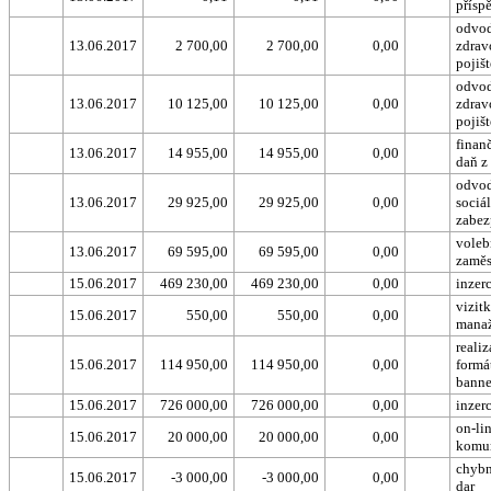
přísp
odvod
13.06.2017
2 700,00
2 700,00
0,00
zdrav
pojišt
odvod
13.06.2017
10 125,00
10 125,00
0,00
zdrav
pojišt
finanč
13.06.2017
14 955,00
14 955,00
0,00
daň z
odvod
13.06.2017
29 925,00
29 925,00
0,00
sociá
zabez
voleb
13.06.2017
69 595,00
69 595,00
0,00
zaměs
15.06.2017
469 230,00
469 230,00
0,00
inzer
vizit
15.06.2017
550,00
550,00
0,00
mana
realiz
15.06.2017
114 950,00
114 950,00
0,00
formá
banne
15.06.2017
726 000,00
726 000,00
0,00
inzer
on-li
15.06.2017
20 000,00
20 000,00
0,00
komu
chybn
15.06.2017
-3 000,00
-3 000,00
0,00
dar