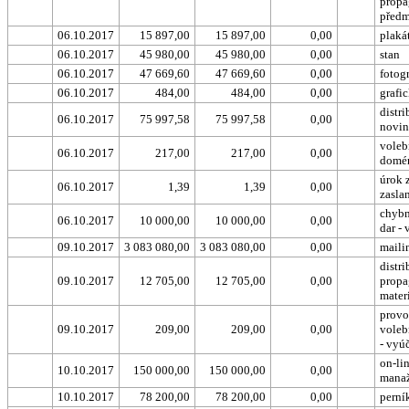
propa
předm
06.10.2017
15 897,00
15 897,00
0,00
plaká
06.10.2017
45 980,00
45 980,00
0,00
stan
06.10.2017
47 669,60
47 669,60
0,00
fotog
06.10.2017
484,00
484,00
0,00
grafi
distr
06.10.2017
75 997,58
75 997,58
0,00
novin
voleb
06.10.2017
217,00
217,00
0,00
domé
úrok 
06.10.2017
1,39
1,39
0,00
zasla
chybn
06.10.2017
10 000,00
10 000,00
0,00
dar - 
09.10.2017
3 083 080,00
3 083 080,00
0,00
maili
distr
09.10.2017
12 705,00
12 705,00
0,00
propa
mater
provo
09.10.2017
209,00
209,00
0,00
voleb
- vyú
on-li
10.10.2017
150 000,00
150 000,00
0,00
mana
10.10.2017
78 200,00
78 200,00
0,00
perní