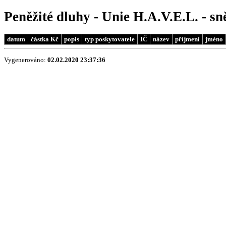
Peněžité dluhy - Unie H.A.V.E.L. - 
datum
částka Kč
popis
typ poskytovatele
IČ
název
příjmení
jméno
Vygenerováno:
02.02.2020 23:37:36