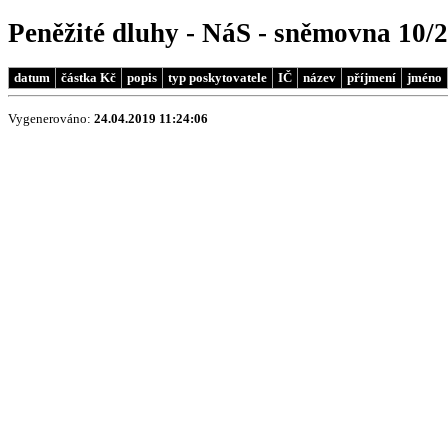
Peněžité dluhy - NáS - sněmovna 10/
datum
částka Kč
popis
typ poskytovatele
IČ
název
příjmení
jméno
Vygenerováno:
24.04.2019 11:24:06