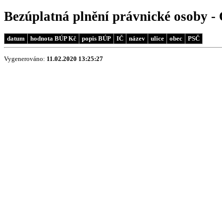
Bezúplatná plnění právnické osoby 
datum
hodnota BÚP Kč
popis BÚP
IČ
název
ulice
obec
PSČ
Vygenerováno:
11.02.2020 13:25:27