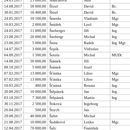
24.05.2017
25 000,00
Šlancarová
Jana
14.08.2017
50 000,00
Šlouf
David
Bc.
30.01.2017
16 400,00
Šlouf
David
Bc.
24.05.2017
10 100,00
Šmerda
Vladimír
Mgr.
10.03.2017
2 000,00
Šmídek
Leoš
Mgr.
24.03.2017
11 000,00
Šneberger
Jiří
Ing.
23.08.2017
20 000,00
Šnebergr
Michal
Ing.
23.06.2017
5 000,00
Šnita
Radek
Ing. Mgr.
14.07.2017
3 000,00
Šopík
Vítězslav
04.09.2017
1 500,00
Šotola
Michal
MUDr.
14.08.2017
50 000,00
Šrámek
Jiří
09.10.2017
5 000,00
Šrámek
Josef
07.02.2017
13 000,00
Šťástka
Libor
Mgr.
07.02.2017
13 000,00
Šťástka
Libor
Mgr.
10.03.2017
480,00
Šťastná
Renata
Ing.
20.09.2017
10 000,00
Štěpánek
Jan
Ing.
03.10.2017
7 300,00
Štěpánek
Martin
Ing.
30.11.2017
2 500,00
Štiková
Ingeborg
26.04.2017
500,00
Štrych
Jan
29.08.2017
40 000,00
Šubrt
Michal
21.08.2017
10 000,00
Šudáková
Lenka
Mgr.
12.04.2017
70 000,00
Šulc
František