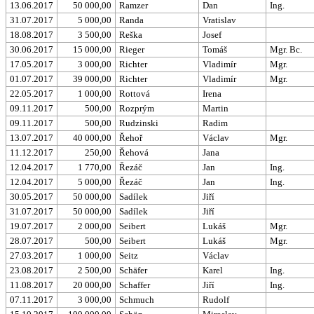
13.06.2017
50 000,00
Ramzer
Dan
Ing.
31.07.2017
5 000,00
Randa
Vratislav
18.08.2017
3 500,00
Reška
Josef
30.06.2017
15 000,00
Rieger
Tomáš
Mgr. Bc.
17.05.2017
3 000,00
Richter
Vladimír
Mgr.
01.07.2017
39 000,00
Richter
Vladimír
Mgr.
22.05.2017
1 000,00
Rottová
Irena
09.11.2017
500,00
Rozprým
Martin
09.11.2017
500,00
Rudzinski
Radim
13.07.2017
40 000,00
Řehoř
Václav
Mgr.
11.12.2017
250,00
Řehová
Jana
12.04.2017
1 770,00
Řezáč
Jan
Ing.
12.04.2017
5 000,00
Řezáč
Jan
Ing.
30.05.2017
50 000,00
Sadílek
Jiří
31.07.2017
50 000,00
Sadílek
Jiří
19.07.2017
2 000,00
Seibert
Lukáš
Mgr.
28.07.2017
500,00
Seibert
Lukáš
Mgr.
27.03.2017
1 000,00
Seitz
Václav
23.08.2017
2 500,00
Schäfer
Karel
Ing.
11.08.2017
20 000,00
Schaffer
Jiří
Ing.
07.11.2017
3 000,00
Schmuch
Rudolf