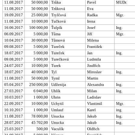
11.08.2017
50 000,00
Trůka
Pavel
MUDr.
11.08.2017
50 000,00
Trůková
Eva
19.09.2017
25 000,00
Trylčová
Radka
Mgr.
11.08.2017
10 000,00
Tučková
Irena
16.06.2017
100 000,00
Ťulpík
Josef
Ing.
06.09.2017
5 000,00
Tůma
Jiří
Mgr.
10.04.2017
30 000,00
Tůmová
Milena
09.08.2017
5 000,00
Tureček
František
18.07.2017
5 000,00
Tureček
Jan
Ing.
09.08.2017
5 000,00
Turečková
Ludmila
24.07.2017
10 000,00
Turek
Jindřich
18.07.2017
40 000,00
Tyl
Miroslav
Ing.
11.08.2017
50 000,00
Tyml
Martin
05.04.2017
250 000,00
Udženija
Alexandra
Ing.
27.03.2017
6 040,00
Uhlík
Milan
Ing.
10.03.2017
1 000,00
Uhrin
Ladislav
22.09.2017
10 000,00
Uchytil
Vlastimil
Mgr.
10.10.2017
1 000,00
Umlauf
Karel
ing
11.08.2017
78 000,00
Unucka
Jakub
Ing.
28.07.2017
45 702,00
Unucka
Jakub
Ing.
25.03.2017
500,00
Vaculík
Oldřich