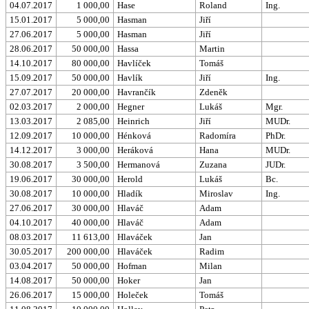
04.07.2017
1 000,00
Hase
Roland
Ing.
15.01.2017
5 000,00
Hasman
Jiří
27.06.2017
5 000,00
Hasman
Jiří
28.06.2017
50 000,00
Hassa
Martin
14.10.2017
80 000,00
Havlíček
Tomáš
15.09.2017
50 000,00
Havlík
Jiří
Ing.
27.07.2017
20 000,00
Havrančík
Zdeněk
02.03.2017
2 000,00
Hegner
Lukáš
Mgr.
13.03.2017
2 085,00
Heinrich
Jiří
MUDr.
12.09.2017
10 000,00
Hénková
Radomíra
PhDr.
14.12.2017
3 000,00
Heráková
Hana
MUDr.
30.08.2017
3 500,00
Hermanová
Zuzana
JUDr.
19.06.2017
30 000,00
Herold
Lukáš
Bc.
30.08.2017
10 000,00
Hladík
Miroslav
Ing.
27.06.2017
30 000,00
Hlaváč
Adam
04.10.2017
40 000,00
Hlaváč
Adam
08.03.2017
11 613,00
Hlaváček
Jan
30.05.2017
200 000,00
Hlaváček
Radim
03.04.2017
50 000,00
Hofman
Milan
14.08.2017
50 000,00
Hoker
Jan
26.06.2017
15 000,00
Holeček
Tomáš