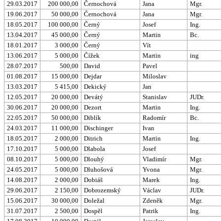
29.03.2017
200 000,00
Černochová
Jana
Mgr.
19.06.2017
50 000,00
Černochová
Jana
Mgr.
18.05.2017
100 000,00
Černý
Josef
Ing.
13.04.2017
45 000,00
Černý
Martin
Bc.
18.01.2017
3 000,00
Černý
Vít
13.06.2017
5 000,00
Čížek
Martin
ing
28.07.2017
500,00
David
Pavel
01.08.2017
15 000,00
Dejdar
Miloslav
13.03.2017
5 415,00
Dekický
Jan
12.05.2017
20 000,00
Devátý
Stanislav
JUDr.
30.06.2017
20 000,00
Dezort
Martin
Ing.
22.05.2017
50 000,00
Diblík
Radomír
Bc.
24.03.2017
11 000,00
Dischinger
Ivan
18.05.2017
2 000,00
Ditrich
Martin
Ing.
17.10.2017
5 000,00
Dlabola
Josef
08.10.2017
5 000,00
Dlouhý
Vladimír
Mgr.
24.05.2017
5 000,00
Dluhošová
Yvona
Mgr.
14.08.2017
2 000,00
Dobiáš
Marek
Ing.
29.06.2017
2 150,00
Dobrozemský
Václav
JUDr.
15.06.2017
30 000,00
Doležal
Zdeněk
Mgr.
31.07.2017
2 500,00
Dospěl
Patrik
Ing.