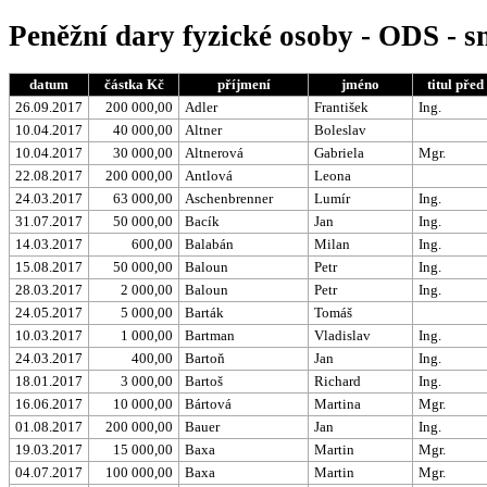
Peněžní dary fyzické osoby - ODS - 
datum
částka Kč
příjmení
jméno
titul před
26.09.2017
200 000,00
Adler
František
Ing.
10.04.2017
40 000,00
Altner
Boleslav
10.04.2017
30 000,00
Altnerová
Gabriela
Mgr.
22.08.2017
200 000,00
Antlová
Leona
24.03.2017
63 000,00
Aschenbrenner
Lumír
Ing.
31.07.2017
50 000,00
Bacík
Jan
Ing.
14.03.2017
600,00
Balabán
Milan
Ing.
15.08.2017
50 000,00
Baloun
Petr
Ing.
28.03.2017
2 000,00
Baloun
Petr
Ing.
24.05.2017
5 000,00
Barták
Tomáš
10.03.2017
1 000,00
Bartman
Vladislav
Ing.
24.03.2017
400,00
Bartoň
Jan
Ing.
18.01.2017
3 000,00
Bartoš
Richard
Ing.
16.06.2017
10 000,00
Bártová
Martina
Mgr.
01.08.2017
200 000,00
Bauer
Jan
Ing.
19.03.2017
15 000,00
Baxa
Martin
Mgr.
04.07.2017
100 000,00
Baxa
Martin
Mgr.