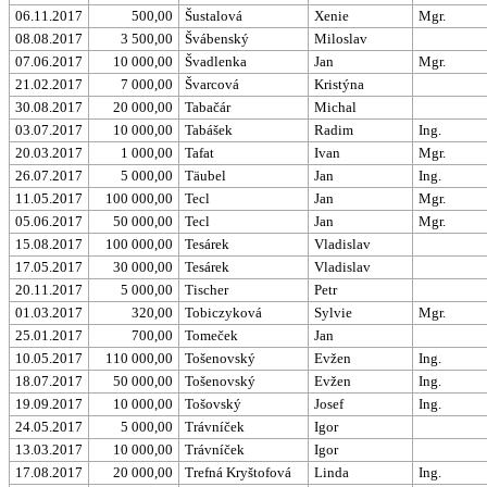
06.11.2017
500,00
Šustalová
Xenie
Mgr.
08.08.2017
3 500,00
Švábenský
Miloslav
07.06.2017
10 000,00
Švadlenka
Jan
Mgr.
21.02.2017
7 000,00
Švarcová
Kristýna
30.08.2017
20 000,00
Tabačár
Michal
03.07.2017
10 000,00
Tabášek
Radim
Ing.
20.03.2017
1 000,00
Tafat
Ivan
Mgr.
26.07.2017
5 000,00
Täubel
Jan
Ing.
11.05.2017
100 000,00
Tecl
Jan
Mgr.
05.06.2017
50 000,00
Tecl
Jan
Mgr.
15.08.2017
100 000,00
Tesárek
Vladislav
17.05.2017
30 000,00
Tesárek
Vladislav
20.11.2017
5 000,00
Tischer
Petr
01.03.2017
320,00
Tobiczyková
Sylvie
Mgr.
25.01.2017
700,00
Tomeček
Jan
10.05.2017
110 000,00
Tošenovský
Evžen
Ing.
18.07.2017
50 000,00
Tošenovský
Evžen
Ing.
19.09.2017
10 000,00
Tošovský
Josef
Ing.
24.05.2017
5 000,00
Trávníček
Igor
13.03.2017
10 000,00
Trávníček
Igor
17.08.2017
20 000,00
Trefná Kryštofová
Linda
Ing.