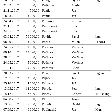
28.07.2017
500,00
Orság
Hynek
Ing.
21.02.2017
1 000,00
Paděrová
Marie
Bc.
21.11.2017
500,00
Pánik
Jan
16.05.2017
5 000,00
Pánik
Jan
24.04.2017
30 000,00
Paříková
Zuzana
21.11.2017
500,00
Pastušková
Eva
24.05.2017
5 000,00
Pastušková
Eva
03.04.2017
50 000,00
Pavlík
Pavel
Ing.
06.09.2017
5 000,00
Pecka
Milan
PaedDr.
24.05.2017
50 000,00
Pečinka
Vavřinec
09.10.2017
10 890,00
Pečinka
Vavřinec
28.07.2017
500,00
Pečinka
Vavřinec
24.05.2017
5 000,00
Pečinka
Vavřinec
11.04.2017
100 000,00
Pechová
Lucie
20.03.2017
551,00
Pekár
Pavel
Ing.arch.
17.07.2017
20 000,00
Pijáček
Jan
25.10.2017
4 000,00
Pimpara
Jiří
13.03.2017
12 000,00
Pivoda
Petr
Ing.
15.12.2017
2 500,00
Plachý
Robert
MUDr. Ing.
04.08.2017
1 800,00
Ploc
Tomáš
13.06.2017
5 000,00
Podéšť
David
Ing.
07.09.2017
40 000,00
Podhráský
Jan
Mgr.