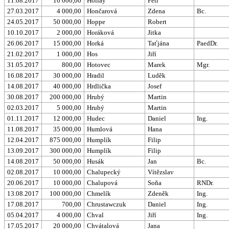
11.08.2017
10 000,00
Hollay
Petr
27.03.2017
4 000,00
Hončarová
Zdena
Bc.
24.05.2017
50 000,00
Hoppe
Robert
10.10.2017
2 000,00
Horáková
Jitka
26.06.2017
15 000,00
Horká
Taťjána
PaedDr.
21.02.2017
1 000,00
Hos
Jiří
31.05.2017
800,00
Hotovec
Marek
Mgr.
16.08.2017
30 000,00
Hradil
Luděk
14.08.2017
40 000,00
Hrdlička
Josef
30.08.2017
200 000,00
Hrubý
Martin
02.03.2017
5 000,00
Hrubý
Martin
01.11.2017
12 000,00
Hudec
Daniel
Ing.
11.08.2017
35 000,00
Humlová
Hana
12.04.2017
875 000,00
Humplík
Filip
13.09.2017
300 000,00
Humplík
Filip
14.08.2017
50 000,00
Husák
Jan
Bc.
02.08.2017
10 000,00
Chalupecký
Vítězslav
20.06.2017
10 000,00
Chalupová
Soňa
RNDr.
13.08.2017
100 000,00
Chmelík
Zdeněk
Ing.
17.08.2017
700,00
Chrustawczuk
Daniel
Ing.
05.04.2017
4 000,00
Chval
Jiří
Ing.
17.05.2017
20 000,00
Chvátalová
Jana