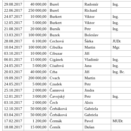
29.08.2017
40 000,00
Bureš
Radomír
Ing.
22.06.2017
250 000,00
Bureš
Richard
24.07.2017
10 000,00
Burkert
Viktor
Ing.
12.05.2017
5 000,00
Burkert
Viktor
Ing.
21.08.2017
20 000,00
Bursík
Petr
Ing.
13.03.2017
100 000,00
Buzek
Boleslav
28.08.2017
6 100,00
Cechová
Šárka
JUDr.
10.04.2017
100 000,00
Cibulka
Martin
Mgr.
03.10.2017
10 000,00
Cibuzar
Jiří
06.01.2017
15 000,00
Cigánek
Vladimír
Ing.
24.05.2017
5 000,00
Císařová
Jana
Ing.
20.03.2017
40 000,00
Crha
Jiří
Ing. Bc.
19.09.2017
200 000,00
Cvach
Martin
24.05.2017
5 000,00
Czudek
Petr
25.10.2017
2 000,00
Čamrová
Jindra
12.01.2017
3 000,00
Čavojský
Petr
Ing.
03.10.2017
2 000,00
Čech
Alois
12.10.2017
50 000,00
Čerbáková
Gabriela
03.04.2017
50 000,00
Čerbáková
Gabriela
17.02.2017
1 200,00
Čermák
Pavel
MUDr.
18.08.2017
15 000,00
Černík
Dušan