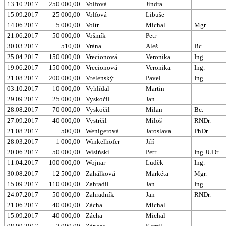
13.10.2017
250 000,00
Volfová
Jindra
15.09.2017
25 000,00
Volfová
Libuše
14.06.2017
5 000,00
Voltr
Michal
Mgr.
21.06.2017
50 000,00
Vošmík
Petr
30.03.2017
510,00
Vrána
Aleš
Bc.
25.04.2017
150 000,00
Vrecionová
Veronika
Ing.
19.06.2017
150 000,00
Vrecionová
Veronika
Ing.
21.08.2017
200 000,00
Vtelenský
Pavel
Ing.
03.10.2017
10 000,00
Vyhlídal
Martin
29.09.2017
25 000,00
Vyskočil
Jan
28.08.2017
70 000,00
Vyskočil
Milan
Bc.
27.09.2017
40 000,00
Vystrčil
Miloš
RNDr.
21.08.2017
500,00
Wenigerová
Jaroslava
PhDr.
28.03.2017
1 000,00
Winkelhöfer
Jiří
20.06.2017
50 000,00
Wisiński
Petr
Ing.JUDr.
11.04.2017
100 000,00
Wojnar
Luděk
Ing.
30.08.2017
12 500,00
Zahálková
Markéta
Mgr.
15.09.2017
110 000,00
Zahradil
Jan
Ing.
24.07.2017
50 000,00
Zahradník
Jan
RNDr.
21.06.2017
40 000,00
Zácha
Michal
15.09.2017
40 000,00
Zácha
Michal