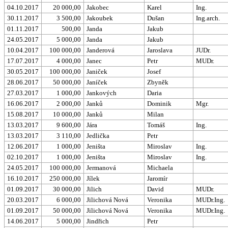
04.10.2017
20 000,00
Jakobec
Karel
Ing.
30.11.2017
3 500,00
Jakoubek
Dušan
Ing.arch.
01.11.2017
500,00
Janda
Jakub
24.05.2017
5 000,00
Janda
Jakub
10.04.2017
100 000,00
Janderová
Jaroslava
JUDr.
17.07.2017
4 000,00
Janec
Petr
MUDr.
30.05.2017
100 000,00
Janiček
Josef
28.06.2017
50 000,00
Janíček
Zbyněk
27.03.2017
1 000,00
Jankových
Daria
16.06.2017
2 000,00
Janků
Dominik
Mgr.
15.08.2017
10 000,00
Janků
Milan
13.03.2017
9 600,00
Jára
Tomáš
Ing.
13.03.2017
3 110,00
Jedlička
Petr
12.06.2017
1 000,00
Jeništa
Miroslav
Ing.
02.10.2017
1 000,00
Jeništa
Miroslav
Ing.
24.05.2017
100 000,00
Jermanová
Michaela
16.10.2017
250 000,00
Jílek
Jaromír
01.09.2017
30 000,00
Jilich
David
MUDr.
20.03.2017
6 000,00
Jilichová Nová
Veronika
MUDr.Ing.
01.09.2017
50 000,00
Jilichová Nová
Veronika
MUDr.Ing.
14.06.2017
5 000,00
Jindřich
Petr