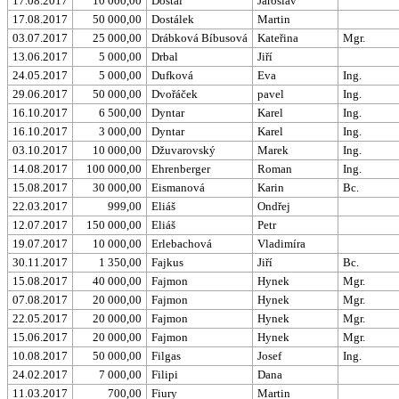
17.08.2017
10 000,00
Dostál
Jaroslav
17.08.2017
50 000,00
Dostálek
Martin
03.07.2017
25 000,00
Drábková Bíbusová
Kateřina
Mgr.
13.06.2017
5 000,00
Drbal
Jiří
24.05.2017
5 000,00
Dufková
Eva
Ing.
29.06.2017
50 000,00
Dvořáček
pavel
Ing.
16.10.2017
6 500,00
Dyntar
Karel
Ing.
16.10.2017
3 000,00
Dyntar
Karel
Ing.
03.10.2017
10 000,00
Džuvarovský
Marek
Ing.
14.08.2017
100 000,00
Ehrenberger
Roman
Ing.
15.08.2017
30 000,00
Eismanová
Karin
Bc.
22.03.2017
999,00
Eliáš
Ondřej
12.07.2017
150 000,00
Eliáš
Petr
19.07.2017
10 000,00
Erlebachová
Vladimíra
30.11.2017
1 350,00
Fajkus
Jiří
Bc.
15.08.2017
40 000,00
Fajmon
Hynek
Mgr.
07.08.2017
20 000,00
Fajmon
Hynek
Mgr.
22.05.2017
20 000,00
Fajmon
Hynek
Mgr.
15.06.2017
20 000,00
Fajmon
Hynek
Mgr.
10.08.2017
50 000,00
Filgas
Josef
Ing.
24.02.2017
7 000,00
Filipi
Dana
11.03.2017
700,00
Fiury
Martin