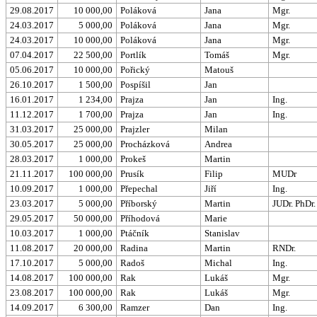
29.08.2017
10 000,00
Poláková
Jana
Mgr.
24.03.2017
5 000,00
Poláková
Jana
Mgr.
24.03.2017
10 000,00
Poláková
Jana
Mgr.
07.04.2017
22 500,00
Portlík
Tomáš
Mgr.
05.06.2017
10 000,00
Pořický
Matouš
26.10.2017
1 500,00
Pospíšil
Jan
16.01.2017
1 234,00
Prajza
Jan
Ing.
11.12.2017
1 700,00
Prajza
Jan
Ing.
31.03.2017
25 000,00
Prajzler
Milan
30.05.2017
25 000,00
Procházková
Andrea
28.03.2017
1 000,00
Prokeš
Martin
21.11.2017
100 000,00
Prusík
Filip
MUDr
10.09.2017
1 000,00
Přepechal
Jiří
Ing.
23.03.2017
5 000,00
Příborský
Martin
JUDr. PhDr.
29.05.2017
50 000,00
Příhodová
Marie
10.03.2017
1 000,00
Ptáčník
Stanislav
11.08.2017
20 000,00
Radina
Martin
RNDr.
17.10.2017
5 000,00
Radoš
Michal
Ing.
14.08.2017
100 000,00
Rak
Lukáš
Mgr.
23.08.2017
100 000,00
Rak
Lukáš
Mgr.
14.09.2017
6 300,00
Ramzer
Dan
Ing.