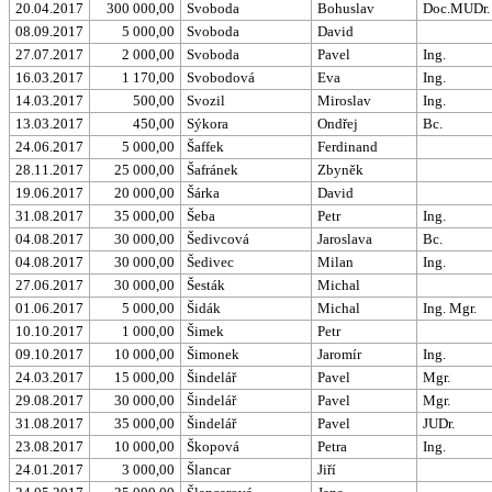
20.04.2017
300 000,00
Svoboda
Bohuslav
Doc.MUDr.
08.09.2017
5 000,00
Svoboda
David
27.07.2017
2 000,00
Svoboda
Pavel
Ing.
16.03.2017
1 170,00
Svobodová
Eva
Ing.
14.03.2017
500,00
Svozil
Miroslav
Ing.
13.03.2017
450,00
Sýkora
Ondřej
Bc.
24.06.2017
5 000,00
Šaffek
Ferdinand
28.11.2017
25 000,00
Šafránek
Zbyněk
19.06.2017
20 000,00
Šárka
David
31.08.2017
35 000,00
Šeba
Petr
Ing.
04.08.2017
30 000,00
Šedivcová
Jaroslava
Bc.
04.08.2017
30 000,00
Šedivec
Milan
Ing.
27.06.2017
30 000,00
Šesták
Michal
01.06.2017
5 000,00
Šidák
Michal
Ing. Mgr.
10.10.2017
1 000,00
Šimek
Petr
09.10.2017
10 000,00
Šimonek
Jaromír
Ing.
24.03.2017
15 000,00
Šindelář
Pavel
Mgr.
29.08.2017
30 000,00
Šindelář
Pavel
Mgr.
31.08.2017
35 000,00
Šindelář
Pavel
JUDr.
23.08.2017
10 000,00
Škopová
Petra
Ing.
24.01.2017
3 000,00
Šlancar
Jiří