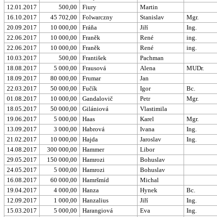
12.01.2017
500,00
Fiury
Martin
16.10.2017
45 702,00
Folwarczny
Stanislav
Mgr.
20.09.2017
10 000,00
Fráňa
Jiří
Ing.
22.06.2017
10 000,00
Franěk
René
ing.
22.06.2017
10 000,00
Franěk
René
ing.
10.03.2017
500,00
František
Pachman
18.08.2017
5 000,00
Frausová
Alena
MUDr.
18.09.2017
80 000,00
Frumar
Jan
22.03.2017
50 000,00
Fučík
Igor
Bc.
01.08.2017
10 000,00
Gandalovič
Petr
Mgr.
18.05.2017
50 000,00
Gilániová
Vlastimila
19.06.2017
5 000,00
Haas
Karel
Mgr.
13.09.2017
3 000,00
Habrová
Ivana
Ing.
21.02.2017
10 000,00
Hajda
Jaroslav
Ing.
14.08.2017
300 000,00
Hammer
Libor
29.05.2017
150 000,00
Hamrozi
Bohuslav
24.05.2017
5 000,00
Hamrozi
Bohuslav
16.08.2017
60 000,00
Hamršmíd
Michal
19.04.2017
4 000,00
Hanza
Hynek
Bc.
12.09.2017
1 000,00
Hanzalius
Jiří
Ing.
15.03.2017
5 000,00
Harangiová
Eva
Ing.