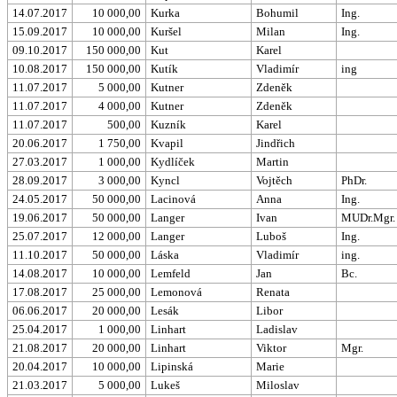
14.07.2017
10 000,00
Kurka
Bohumil
Ing.
15.09.2017
10 000,00
Kuršel
Milan
Ing.
09.10.2017
150 000,00
Kut
Karel
10.08.2017
150 000,00
Kutík
Vladimír
ing
11.07.2017
5 000,00
Kutner
Zdeněk
11.07.2017
4 000,00
Kutner
Zdeněk
11.07.2017
500,00
Kuzník
Karel
20.06.2017
1 750,00
Kvapil
Jindřich
27.03.2017
1 000,00
Kydlíček
Martin
28.09.2017
3 000,00
Kyncl
Vojtěch
PhDr.
24.05.2017
50 000,00
Lacinová
Anna
Ing.
19.06.2017
50 000,00
Langer
Ivan
MUDr.Mgr.
25.07.2017
12 000,00
Langer
Luboš
Ing.
11.10.2017
50 000,00
Láska
Vladimír
ing.
14.08.2017
10 000,00
Lemfeld
Jan
Bc.
17.08.2017
25 000,00
Lemonová
Renata
06.06.2017
20 000,00
Lesák
Libor
25.04.2017
1 000,00
Linhart
Ladislav
21.08.2017
20 000,00
Linhart
Viktor
Mgr.
20.04.2017
10 000,00
Lipinská
Marie
21.03.2017
5 000,00
Lukeš
Miloslav