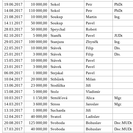
19.06.2017
10 000,00
Sokol
Petr
PhDr.
14.08.2017
110 000,00
Sokol
Petr
PhDr.
21.08.2017
10 000,00
Soukup
Martin
Ing.
14.11.2017
50 000,00
Soukup
Pavel
28.03.2017
50 000,00
Speychal
Robert
02.10.2017
5 000,00
Staněk
Pavel
JUDr.
29.05.2017
100 000,00
Stanjura
Zbyněk
Ing.
22.05.2017
10 000,00
Stávek
Filip
Dis.
25.01.2017
3 000,00
Stávek
Filip
Dis.
15.05.2017
10 000,00
Stávek
Pavel
23.01.2017
3 000,00
Stávek
Pavel
06.09.2017
1 000,00
Stejskal
Pavel
10.04.2017
20 000,00
Stibůrek
Milan
13.06.2017
23 000,00
Stodůlka
Jiří
15.08.2017
5 000,00
Stolz
Vladimír
10.03.2017
1 150,00
Strnišťová
Alica
Mgr.
14.03.2017
3 600,00
Stross
Jaroslav
Mgr.
13.10.2017
1 000,00
Sucharda
Jiří
12.04.2017
40 000,00
Svatoš
Ladislav
20.08.2017
125 000,00
Svoboda
Bohuslav
Doc.MUDr.
17.03.2017
40 000,00
Svoboda
Bohuslav
Doc.MUDr.