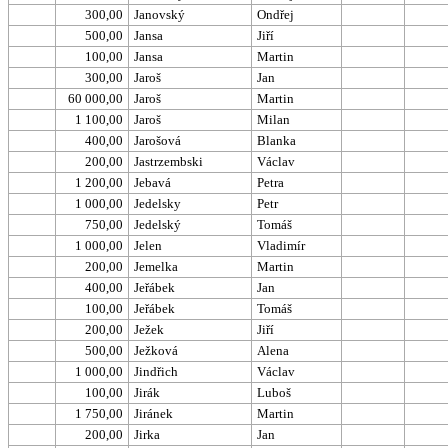
300,00
Janovský
Ondřej
500,00
Jansa
Jiří
100,00
Jansa
Martin
300,00
Jaroš
Jan
60 000,00
Jaroš
Martin
1 100,00
Jaroš
Milan
400,00
Jarošová
Blanka
200,00
Jastrzembski
Václav
1 200,00
Jebavá
Petra
1 000,00
Jedelsky
Petr
750,00
Jedelský
Tomáš
1 000,00
Jelen
Vladimír
200,00
Jemelka
Martin
400,00
Jeřábek
Jan
100,00
Jeřábek
Tomáš
200,00
Ježek
Jiří
500,00
Ježková
Alena
1 000,00
Jindřich
Václav
100,00
Jirák
Luboš
1 750,00
Jiránek
Martin
200,00
Jirka
Jan