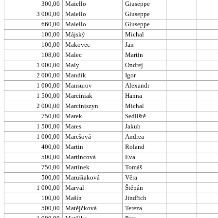
300,00
Maiello
Giuseppe
3 000,00
Maiello
Giuseppe
660,00
Maiello
Giuseppe
100,00
Májský
Michal
100,00
Makovec
Jan
108,00
Malec
Martin
1 000,00
Maly
Ondrej
2 000,00
Mandík
Igor
1 000,00
Mansurov
Alexandr
1 500,00
Marciniak
Hanna
2 000,00
Marciniszyn
Michal
750,00
Marek
Sedliště
1 500,00
Mares
Jakub
1 000,00
Marešová
Andrea
400,00
Martin
Roland
500,00
Martincová
Eva
750,00
Martínek
Tomáš
500,00
Marušiaková
Věra
1 000,00
Marval
Štěpán
100,00
Mašín
Jindřich
500,00
Matějčková
Tereza