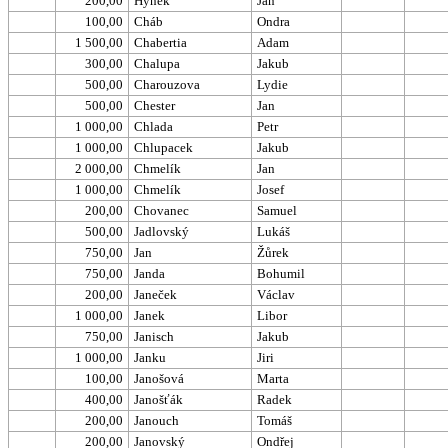
200,00
Hynek
Jan
100,00
Cháb
Ondra
1 500,00
Chabertia
Adam
300,00
Chalupa
Jakub
500,00
Charouzova
Lydie
500,00
Chester
Jan
1 000,00
Chlada
Petr
1 000,00
Chlupacek
Jakub
2 000,00
Chmelík
Jan
1 000,00
Chmelík
Josef
200,00
Chovanec
Samuel
500,00
Jadlovský
Lukáš
750,00
Jan
Žůrek
750,00
Janda
Bohumil
200,00
Janeček
Václav
1 000,00
Janek
Libor
750,00
Janisch
Jakub
1 000,00
Janku
Jiri
100,00
Janošová
Marta
400,00
Janošťák
Radek
200,00
Janouch
Tomáš
200,00
Janovský
Ondřej