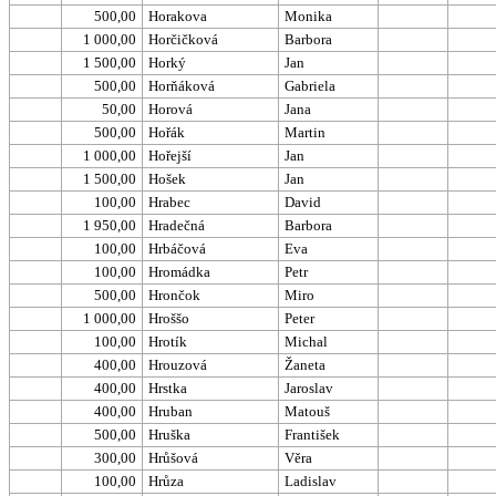
500,00
Horakova
Monika
1 000,00
Horčičková
Barbora
1 500,00
Horký
Jan
500,00
Horňáková
Gabriela
50,00
Horová
Jana
500,00
Hořák
Martin
1 000,00
Hořejší
Jan
1 500,00
Hošek
Jan
100,00
Hrabec
David
1 950,00
Hradečná
Barbora
100,00
Hrbáčová
Eva
100,00
Hromádka
Petr
500,00
Hrončok
Miro
1 000,00
Hroššo
Peter
100,00
Hrotík
Michal
400,00
Hrouzová
Žaneta
400,00
Hrstka
Jaroslav
400,00
Hruban
Matouš
500,00
Hruška
František
300,00
Hrůšová
Věra
100,00
Hrůza
Ladislav