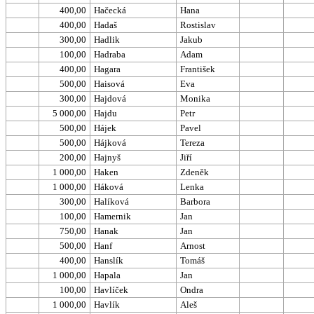
400,00
Hačecká
Hana
400,00
Hadaš
Rostislav
300,00
Hadlik
Jakub
100,00
Hadraba
Adam
400,00
Hagara
František
500,00
Haisová
Eva
300,00
Hajdová
Monika
5 000,00
Hajdu
Petr
500,00
Hájek
Pavel
500,00
Hájková
Tereza
200,00
Hajnyš
Jiří
1 000,00
Haken
Zdeněk
1 000,00
Háková
Lenka
300,00
Halíková
Barbora
100,00
Hamernik
Jan
750,00
Hanak
Jan
500,00
Hanf
Arnost
400,00
Hanslík
Tomáš
1 000,00
Hapala
Jan
100,00
Havlíček
Ondra
1 000,00
Havlík
Aleš