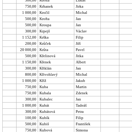
300,00
Kresta
Lukáš
750,00
Krhanek
Jirka
1 000,00
Kročil
Michal
500,00
Krofta
Jan
500,00
Kroupa
Jan
300,00
Krpejš
Václav
1 152,00
Krška
Filip
200,00
Krůček
Jiří
20 000,00
Krůta
Pavel
500,00
Křelinová
Jitka
1 150,00
Křenek
Albert
300,00
Křiklán
Jan
800,00
Křivohlavý
Michal
1 000,00
Kříž
Jakub
750,00
Kuba
Martin
750,00
Kubala
Zdenek
300,00
Kubalec
Jan
1 000,00
Kubát
Tadeáš
300,00
Kubátová
Petra
100,00
Kubík
Filip
500,00
Kubiš
František
750,00
Kubová
Simona