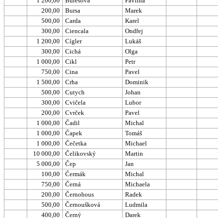
1 200,00
Burešová
Pavlína
200,00
Bursa
Marek
500,00
Carda
Karel
300,00
Ciencala
Ondřej
1 200,00
Cígler
Lukáš
300,00
Cichá
Olga
1 000,00
Cikl
Petr
750,00
Cina
Pavel
1 500,00
Crha
Dominik
500,00
Cutych
Johan
300,00
Cvičela
Lubor
200,00
Cvrček
Pavel
1 000,00
Čadil
Michal
1 000,00
Čapek
Tomáš
1 000,00
Čečetka
Michael
10 000,00
Čelikovský
Martin
5 000,00
Čep
Jan
100,00
Čermák
Michal
750,00
Černá
Michaela
200,00
Černohous
Radek
500,00
Černoušková
Ludmila
400,00
Černý
Darek