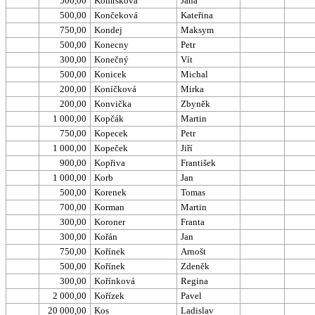
500,00
Komrsková
Jana
500,00
Končeková
Kateřina
750,00
Kondej
Maksym
500,00
Konecny
Petr
300,00
Konečný
Vít
500,00
Konicek
Michal
200,00
Koníčková
Mirka
200,00
Konvička
Zbyněk
1 000,00
Kopčák
Martin
750,00
Kopecek
Petr
1 000,00
Kopeček
Jiří
900,00
Kopřiva
František
1 000,00
Korb
Jan
500,00
Korenek
Tomas
700,00
Korman
Martin
300,00
Koroner
Franta
300,00
Kořán
Jan
750,00
Kořínek
Arnošt
500,00
Kořínek
Zdeněk
300,00
Kořínková
Regina
2 000,00
Kořízek
Pavel
20 000,00
Kos
Ladislav