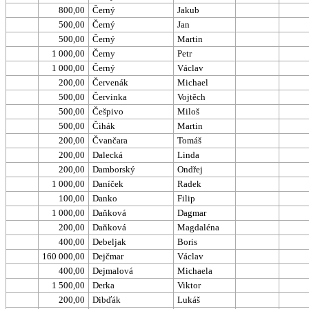
800,00
Černý
Jakub
500,00
Černý
Jan
500,00
Černý
Martin
1 000,00
Černy
Petr
1 000,00
Černý
Václav
200,00
Červenák
Michael
500,00
Červinka
Vojtěch
500,00
Češpivo
Miloš
500,00
Čihák
Martin
200,00
Čvančara
Tomáš
200,00
Dalecká
Linda
200,00
Damborský
Ondřej
1 000,00
Daníček
Radek
100,00
Danko
Filip
1 000,00
Daňková
Dagmar
200,00
Daňková
Magdaléna
400,00
Debeljak
Boris
160 000,00
Dejčmar
Václav
400,00
Dejmalová
Michaela
1 500,00
Derka
Viktor
200,00
Dibďák
Lukáš