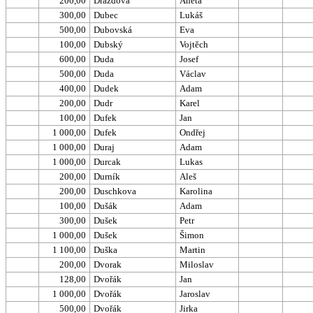
200,00
Drázdová
Aneta
300,00
Dubec
Lukáš
500,00
Dubovská
Eva
100,00
Dubský
Vojtěch
600,00
Duda
Josef
500,00
Duda
Václav
400,00
Dudek
Adam
200,00
Dudr
Karel
100,00
Dufek
Jan
1 000,00
Dufek
Ondřej
1 000,00
Duraj
Adam
1 000,00
Durcak
Lukas
200,00
Durník
Aleš
200,00
Duschkova
Karolina
100,00
Dušák
Adam
300,00
Dušek
Petr
1 000,00
Dušek
Šimon
1 100,00
Duška
Martin
200,00
Dvorak
Miloslav
128,00
Dvořák
Jan
1 000,00
Dvořák
Jaroslav
500,00
Dvořák
Jirka