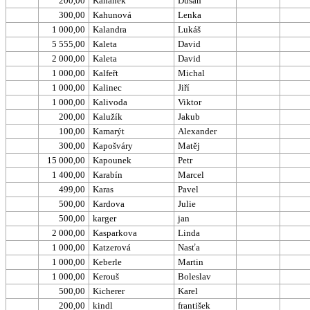
200,00
Kahánek
Dušan
300,00
Kahunová
Lenka
1 000,00
Kalandra
Lukáš
5 555,00
Kaleta
David
2 000,00
Kaleta
David
1 000,00
Kalfeřt
Michal
1 000,00
Kalinec
Jiří
1 000,00
Kalivoda
Viktor
200,00
Kalužík
Jakub
100,00
Kamarýt
Alexander
300,00
Kapošváry
Matěj
15 000,00
Kapounek
Petr
1 400,00
Karabín
Marcel
499,00
Karas
Pavel
500,00
Kardova
Julie
500,00
karger
jan
2 000,00
Kasparkova
Linda
1 000,00
Katzerová
Nasťa
1 000,00
Keberle
Martin
1 000,00
Kerouš
Boleslav
500,00
Kicherer
Karel
200,00
kindl
františek