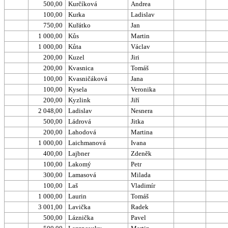
500,00
Kurčíková
Andrea
100,00
Kurka
Ladislav
750,00
Kuřátko
Jan
1 000,00
Kůs
Martin
1 000,00
Kůta
Václav
200,00
Kuzel
Jiri
200,00
Kvasnica
Tomáš
100,00
Kvasničáková
Jana
100,00
Kysela
Veronika
200,00
Kyzlink
Jiří
2 048,00
Ladislav
Nesnera
500,00
Ládrová
Jitka
200,00
Lahodová
Martina
1 000,00
Laichmanová
Ivana
400,00
Lajbner
Zdeněk
100,00
Lakomý
Petr
300,00
Lamasová
Milada
100,00
Laš
Vladimír
1 000,00
Laurin
Tomáš
3 001,00
Lavička
Radek
500,00
Láznička
Pavel