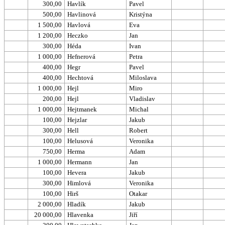
300,00
Havlík
Pavel
500,00
Havlinová
Kristýna
1 500,00
Havlová
Eva
1 200,00
Heczko
Jan
300,00
Héda
Ivan
1 000,00
Hefnerová
Petra
400,00
Hegr
Pavel
400,00
Hechtová
Miloslava
1 000,00
Hejl
Miro
200,00
Hejl
Vladislav
1 000,00
Hejtmanek
Michal
100,00
Hejzlar
Jakub
300,00
Hell
Robert
100,00
Helusová
Veronika
750,00
Herma
Adam
1 000,00
Hermann
Jan
100,00
Hevera
Jakub
300,00
Himlová
Veronika
100,00
Hirš
Otakar
2 000,00
Hladík
Jakub
20 000,00
Hlavenka
Jiří