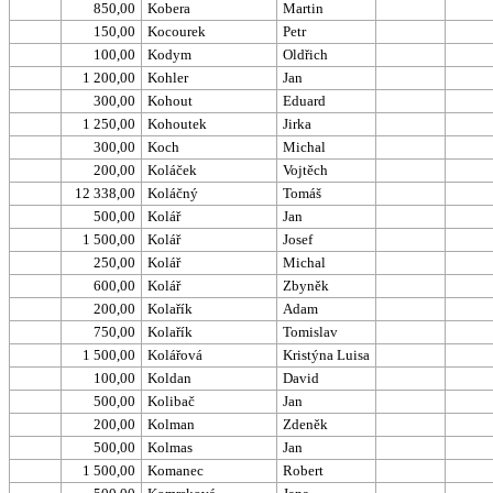
850,00
Kobera
Martin
150,00
Kocourek
Petr
100,00
Kodym
Oldřich
1 200,00
Kohler
Jan
300,00
Kohout
Eduard
1 250,00
Kohoutek
Jirka
300,00
Koch
Michal
200,00
Koláček
Vojtěch
12 338,00
Koláčný
Tomáš
500,00
Kolář
Jan
1 500,00
Kolář
Josef
250,00
Kolář
Michal
600,00
Kolář
Zbyněk
200,00
Kolařík
Adam
750,00
Kolařík
Tomislav
1 500,00
Kolářová
Kristýna Luisa
100,00
Koldan
David
500,00
Kolibač
Jan
200,00
Kolman
Zdeněk
500,00
Kolmas
Jan
1 500,00
Komanec
Robert