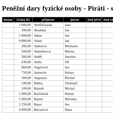
Peněžní dary fyzické osoby - Piráti 
datum
částka Kč
příjmení
jméno
titul před
titul z
1 000,00
AbdElGawad
Jana
300,00
Abrahám
Jan
1 000,00
Adam
Jan
9 999,00
Adam
Jan
200,00
Ambrová
Michaela
500,00
Amiridisová
Helena
500,00
Anděl
Jaroslav
430,00
Andrs
Jiří
864,00
Angelovič
Jan
750,00
Aubrecht
Kelsey
500,00
Augustýn
Michal
199,00
Babka
Vlastimil
100,00
Bahník
Michal
1 000,00
Bachránek
Martin
1 000,00
Bajtoš
Miroslav
2 250,00
Bajus
Jan
4 000,00
Balcarová
Dana