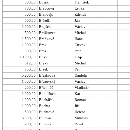
300,00
Bosák
František
700,00
Brabcová
Lenka
500,00
Brandejs
Zdenda
500,00
Brázdil
Jan
1 000,00
Brejšek
Václav
500,00
Breškovec
Michal
1 500,00
Brňáková
Hana
1 000,00
Brok
Gustav
300,00
Brož
Petr
10 000,00
Brtva
Filip
512,00
Bryxí
Michal
750,00
Brzek
Petr
5 200,00
Březinová
Daniela
1 500,00
Březovský
Václav
200,00
Břichnáč
Vladimír
1 000,00
Budulínek
Kar
1 000,00
Bucháček
Roman
1 000,00
Buchta
Jiří
500,00
Buchtová
Helena
5 000,00
Bulawa
Mikoláš
200,00
Bulíček
Pavel