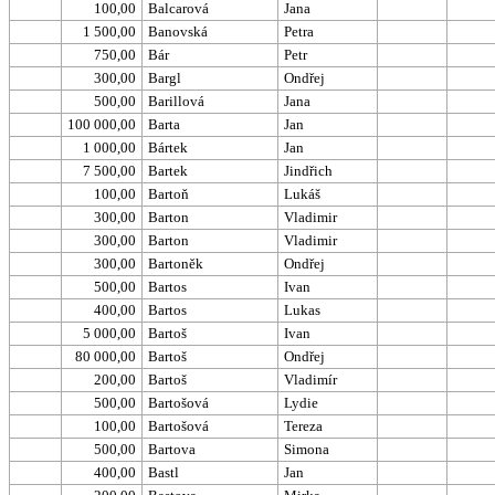
100,00
Balcarová
Jana
1 500,00
Banovská
Petra
750,00
Bár
Petr
300,00
Bargl
Ondřej
500,00
Barillová
Jana
100 000,00
Barta
Jan
1 000,00
Bártek
Jan
7 500,00
Bartek
Jindřich
100,00
Bartoň
Lukáš
300,00
Barton
Vladimir
300,00
Barton
Vladimir
300,00
Bartoněk
Ondřej
500,00
Bartos
Ivan
400,00
Bartos
Lukas
5 000,00
Bartoš
Ivan
80 000,00
Bartoš
Ondřej
200,00
Bartoš
Vladimír
500,00
Bartošová
Lydie
100,00
Bartošová
Tereza
500,00
Bartova
Simona
400,00
Bastl
Jan