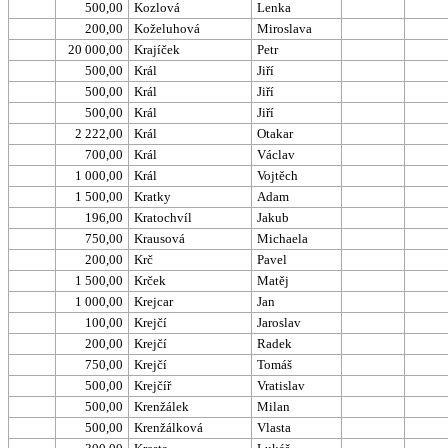
500,00
Kozlová
Lenka
200,00
Koželuhová
Miroslava
20 000,00
Krajíček
Petr
500,00
Král
Jiří
500,00
Král
Jiří
500,00
Král
Jiří
2 222,00
Král
Otakar
700,00
Král
Václav
1 000,00
Král
Vojtěch
1 500,00
Kratky
Adam
196,00
Kratochvíl
Jakub
750,00
Krausová
Michaela
200,00
Krč
Pavel
1 500,00
Krček
Matěj
1 000,00
Krejcar
Jan
100,00
Krejčí
Jaroslav
200,00
Krejčí
Radek
750,00
Krejčí
Tomáš
500,00
Krejčíř
Vratislav
500,00
Krenžálek
Milan
500,00
Krenžálková
Vlasta