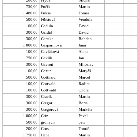
200,00
Fryda
Michal
750,00
Fučík
Martin
1 480,00
Fuksa
Tomáš
500,00
Fürstová
Vendula
100,00
Gadula
David
300,00
Gardáš
David
300,00
Garstka
Bohdan
1 000,00
Gašparínová
Jana
100,00
Gavláková
Alena
750,00
Gavlík
Jan
300,00
Gavroň
Miroslav
100,00
Gazur
Matyáš
500,00
Gotthard
Marcel
100,00
Gottvald
Radim
100,00
Gottwald
Ondra
300,00
Gracík
Martin
300,00
Gregor
Boris
300,00
Gregorová
Markéta
1 000,00
Griz
Pavel
500,00
gronych
petr
200,00
Grus
Tomáš
1 750,00
Hába
Martin