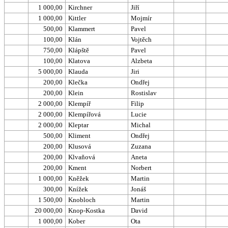
1 000,00
Kirchner
Jiří
1 000,00
Kittler
Mojmír
500,00
Klammert
Pavel
100,00
Klán
Vojtěch
750,00
Klápště
Pavel
100,00
Klatova
Alzbeta
5 000,00
Klauda
Jiri
200,00
Klečka
Ondřej
200,00
Klein
Rostislav
2 000,00
Klempíř
Filip
2 000,00
Klempířová
Lucie
2 000,00
Kleptar
Michal
500,00
Kliment
Ondřej
200,00
Klusová
Zuzana
200,00
Klvaňová
Aneta
200,00
Kment
Norbert
1 000,00
Kněžek
Martin
300,00
Knížek
Jonáš
1 500,00
Knobloch
Martin
20 000,00
Knop-Kostka
David
1 000,00
Kober
Ota