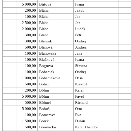
5 000,00
Birtová
Ivana
200,00
Bláha
Jakub
100,00
Bláha
Jan
2 500,00
Bláha
Jan
2 000,00
Bláha
Luděk
300,00
Bláha
Petr
300,00
Blahník
Ondřej
500,00
Bláhová
Andrea
100,00
Blahovska
Jana
100,00
Blažková
Ivana
100,00
Bogrova
Simona
100,00
Bohaciak
Ondrej
1 000,00
Bohaciakova
Dasa
500,00
Boháč
Kryštof
200,00
Böhm
Karel
5 000,00
Böhm
Pavel
500,00
Böhnel
Richard
5 000,00
Bohuš
Otto
100,00
Bomerová
Eva
1 500,00
Borek
Dušan
500,00
Borovička
Karel Theodor