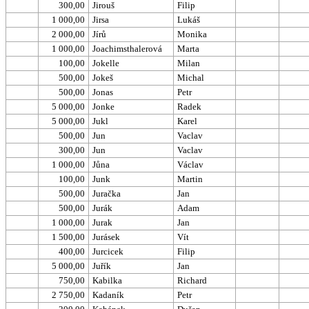
300,00
Jirouš
Filip
1 000,00
Jirsa
Lukáš
2 000,00
Jírů
Monika
1 000,00
Joachimsthalerová
Marta
100,00
Jokelle
Milan
500,00
Jokeš
Michal
500,00
Jonas
Petr
5 000,00
Jonke
Radek
5 000,00
Jukl
Karel
500,00
Jun
Vaclav
300,00
Jun
Vaclav
1 000,00
Jůna
Václav
100,00
Junk
Martin
500,00
Juračka
Jan
500,00
Jurák
Adam
1 000,00
Jurak
Jan
1 500,00
Jurásek
Vít
400,00
Jurcicek
Filip
5 000,00
Juřík
Jan
750,00
Kabilka
Richard
2 750,00
Kadaník
Petr