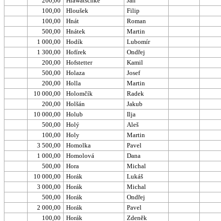
200,00
Hlawatschke
Jan
100,00
Hloušek
Filip
100,00
Hnát
Roman
500,00
Hnátek
Martin
1 000,00
Hodík
Lubomír
1 300,00
Hofírek
Ondřej
200,00
Hofstetter
Kamil
500,00
Holaza
Josef
200,00
Holla
Martin
10 000,00
Holomčík
Radek
200,00
Holšán
Jakub
10 000,00
Holub
Ilja
500,00
Holý
Aleš
100,00
Holy
Martin
3 500,00
Homolka
Pavel
1 000,00
Homolová
Dana
500,00
Hora
Michal
10 000,00
Horák
Lukáš
3 000,00
Horák
Michal
500,00
Horák
Ondřej
2 000,00
Horák
Pavel
100,00
Horák
Zdeněk