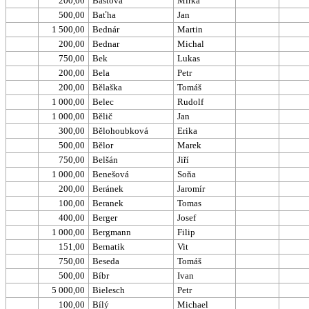
200,00
Bastova
Mirka
500,00
Baťha
Jan
1 500,00
Bednár
Martin
200,00
Bednar
Michal
750,00
Bek
Lukas
200,00
Bela
Petr
200,00
Bělaška
Tomáš
1 000,00
Belec
Rudolf
1 000,00
Bělič
Jan
300,00
Bělohoubková
Erika
500,00
Bělor
Marek
750,00
Belšán
Jiří
1 000,00
Benešová
Soňa
200,00
Beránek
Jaromír
100,00
Beranek
Tomas
400,00
Berger
Josef
1 000,00
Bergmann
Filip
151,00
Bernatik
Vit
750,00
Beseda
Tomáš
500,00
Bíbr
Ivan
5 000,00
Bielesch
Petr
100,00
Bílý
Michael