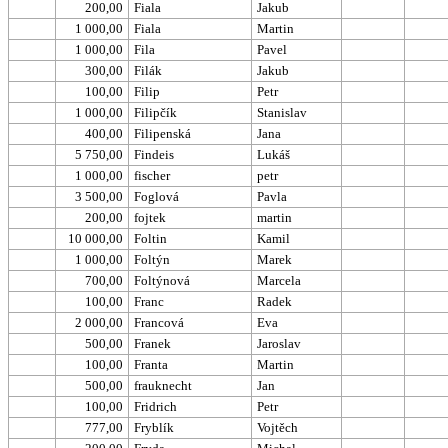
200,00
Fiala
Jakub
1 000,00
Fiala
Martin
1 000,00
Fila
Pavel
300,00
Filák
Jakub
100,00
Filip
Petr
1 000,00
Filipčík
Stanislav
400,00
Filipenská
Jana
5 750,00
Findeis
Lukáš
1 000,00
fischer
petr
3 500,00
Foglová
Pavla
200,00
fojtek
martin
10 000,00
Foltin
Kamil
1 000,00
Foltýn
Marek
700,00
Foltýnová
Marcela
100,00
Franc
Radek
2 000,00
Francová
Eva
500,00
Franek
Jaroslav
100,00
Franta
Martin
500,00
frauknecht
Jan
100,00
Fridrich
Petr
777,00
Fryblík
Vojtěch