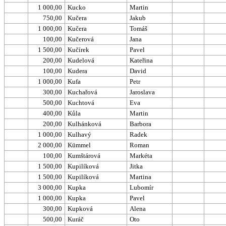
1 000,00
Kucko
Martin
750,00
Kučera
Jakub
1 000,00
Kučera
Tomáš
100,00
Kučerová
Jana
1 500,00
Kučírek
Pavel
200,00
Kudelová
Kateřina
100,00
Kudera
David
1 000,00
Kufa
Petr
300,00
Kuchařová
Jaroslava
500,00
Kuchtová
Eva
400,00
Kůla
Martin
200,00
Kulhánková
Barbora
1 000,00
Kulhavý
Radek
2 000,00
Kümmel
Roman
100,00
Kumštárová
Markéta
1 500,00
Kupilíková
Jitka
1 500,00
Kupilíková
Martina
3 000,00
Kupka
Lubomír
1 000,00
Kupka
Pavel
300,00
Kupková
Alena
500,00
Kuráč
Oto