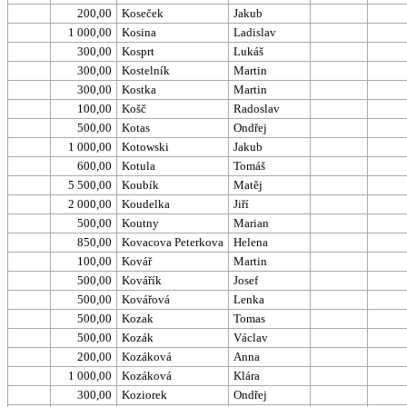
200,00
Koseček
Jakub
1 000,00
Kosina
Ladislav
300,00
Kosprt
Lukáš
300,00
Kostelník
Martin
300,00
Kostka
Martin
100,00
Košč
Radoslav
500,00
Kotas
Ondřej
1 000,00
Kotowski
Jakub
600,00
Kotula
Tomáš
5 500,00
Koubík
Matěj
2 000,00
Koudelka
Jiří
500,00
Koutny
Marian
850,00
Kovacova Peterkova
Helena
100,00
Kovář
Martin
500,00
Kovářík
Josef
500,00
Kovářová
Lenka
500,00
Kozak
Tomas
500,00
Kozák
Václav
200,00
Kozáková
Anna
1 000,00
Kozáková
Klára
300,00
Koziorek
Ondřej