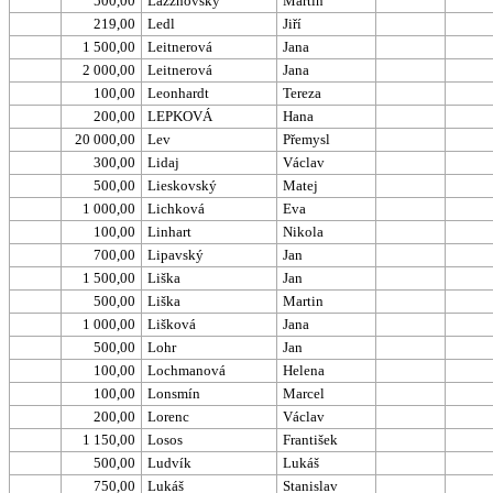
500,00
Lazznovsky
Martin
219,00
Ledl
Jiří
1 500,00
Leitnerová
Jana
2 000,00
Leitnerová
Jana
100,00
Leonhardt
Tereza
200,00
LEPKOVÁ
Hana
20 000,00
Lev
Přemysl
300,00
Lidaj
Václav
500,00
Lieskovský
Matej
1 000,00
Lichková
Eva
100,00
Linhart
Nikola
700,00
Lipavský
Jan
1 500,00
Liška
Jan
500,00
Liška
Martin
1 000,00
Lišková
Jana
500,00
Lohr
Jan
100,00
Lochmanová
Helena
100,00
Lonsmín
Marcel
200,00
Lorenc
Václav
1 150,00
Losos
František
500,00
Ludvík
Lukáš
750,00
Lukáš
Stanislav