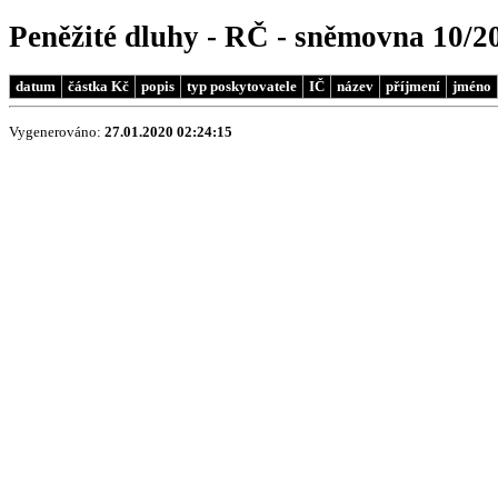
Peněžité dluhy - RČ - sněmovna 10/2
datum
částka Kč
popis
typ poskytovatele
IČ
název
příjmení
jméno
Vygenerováno:
27.01.2020 02:24:15