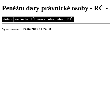
Peněžní dary právnické osoby - RČ 
datum
částka Kč
IČ
název
ulice
obec
PSČ
Vygenerováno:
24.04.2019 11:24:08