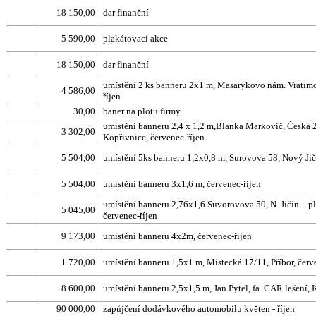
18 150,00
dar finanční
5 590,00
plakátovací akce
18 150,00
dar finanční
umístění 2 ks banneru 2x1 m, Masarykovo nám. Vratimov
4 586,00
říjen
30,00
baner na plotu firmy
umístění banneru 2,4 x 1,2 m,Blanka Markovič, Česká 2
3 302,00
Kopřivnice, červenec-říjen
5 504,00
umístění 5ks banneru 1,2x0,8 m, Surovova 58, Nový Jič
5 504,00
umístění banneru 3x1,6 m, červenec-říjen
umístění banneru 2,76x1,6 Suvorovova 50, N. Jičín – pl
5 045,00
červenec-říjen
9 173,00
umístění banneru 4x2m, červenec-říjen
1 720,00
umístění banneru 1,5x1 m, Místecká 17/11, Příbor, červ
8 600,00
umístění banneru 2,5x1,5 m, Jan Pytel, fa. CAR lešení,
90 000,00
zapůjčení dodávkového automobilu květen - říjen