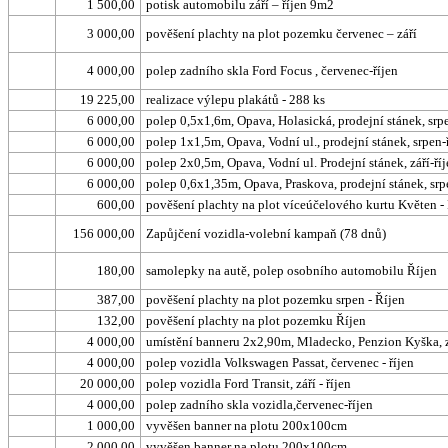
1 500,00
potisk automobilu září – říjen 9m2
3 000,00
pověšení plachty na plot pozemku červenec – září
4 000,00
polep zadního skla Ford Focus , červenec-říjen
19 225,00
realizace výlepu plakátů - 288 ks
6 000,00
polep 0,5x1,6m, Opava, Holasická, prodejní stánek, srpe
6 000,00
polep 1x1,5m, Opava, Vodní ul., prodejní stánek, srpen-
6 000,00
polep 2x0,5m, Opava, Vodní ul. Prodejní stánek, září-ří
6 000,00
polep 0,6x1,35m, Opava, Praskova, prodejní stánek, srp
600,00
pověšení plachty na plot víceúčelového kurtu Květen -
156 000,00
Zapůjčení vozidla-volební kampaň (78 dnů)
180,00
samolepky na autě, polep osobního automobilu Říjen
387,00
pověšení plachty na plot pozemku srpen - Říjen
132,00
pověšení plachty na plot pozemku Říjen
4 000,00
umístění banneru 2x2,90m, Mladecko, Penzion Kyška, z
4 000,00
polep vozidla Volkswagen Passat, červenec - říjen
20 000,00
polep vozidla Ford Transit, září - říjen
4 000,00
polep zadního skla vozidla,červenec-říjen
1 000,00
vyvěšen banner na plotu 200x100cm
2 000,00
vyvěšen banner na plotu 200x100cm