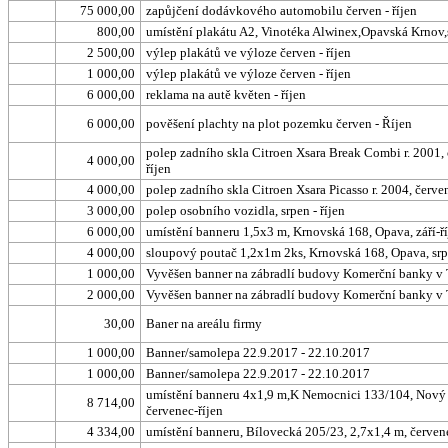
75 000,00
zapůjčení dodávkového automobilu červen - říjen
800,00
umístění plakátu A2, Vinotéka Alwinex,Opavská Krnov,
2 500,00
výlep plakátů ve výloze červen - říjen
1 000,00
výlep plakátů ve výloze červen - říjen
6 000,00
reklama na autě květen - říjen
6 000,00
pověšení plachty na plot pozemku červen - Říjen
polep zadního skla Citroen Xsara Break Combi r. 2001,
4 000,00
říjen
4 000,00
polep zadního skla Citroen Xsara Picasso r. 2004, červe
3 000,00
polep osobního vozidla, srpen - říjen
6 000,00
umístění banneru 1,5x3 m, Krnovská 168, Opava, září-ř
4 000,00
sloupový poutač 1,2x1m 2ks, Krnovská 168, Opava, srpe
1 000,00
Vyvěšen banner na zábradlí budovy Komerční banky v
2 000,00
Vyvěšen banner na zábradlí budovy Komerční banky v
30,00
Baner na areálu firmy
1 000,00
Banner/samolepa 22.9.2017 - 22.10.2017
1 000,00
Banner/samolepa 22.9.2017 - 22.10.2017
umístění banneru 4x1,9 m,K Nemocnici 133/104, Nový 
8 714,00
červenec-říjen
4 334,00
umístění banneru, Bílovecká 205/23, 2,7x1,4 m, červene