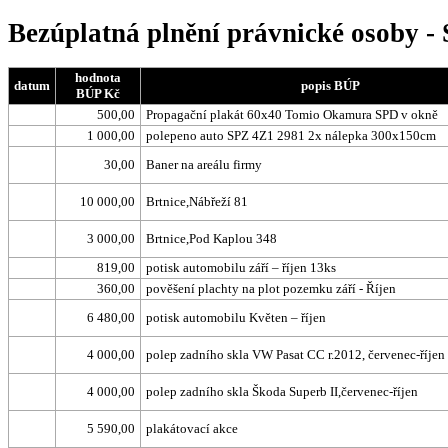
Bezúplatná plnění právnické osoby -
hodnota
datum
popis BÚP
BÚP Kč
500,00
Propagační plakát 60x40 Tomio Okamura SPD v okně
1 000,00
polepeno auto SPZ 4Z1 2981 2x nálepka 300x150cm
30,00
Baner na areálu firmy
10 000,00
Brtnice,Nábřeží 81
3 000,00
Brtnice,Pod Kaplou 348
819,00
potisk automobilu září – říjen 13ks
360,00
pověšení plachty na plot pozemku září - Říjen
6 480,00
potisk automobilu Květen – říjen
4 000,00
polep zadního skla VW Pasat CC r.2012, červenec-říjen
4 000,00
polep zadního skla Škoda Superb II,červenec-říjen
5 590,00
plakátovací akce