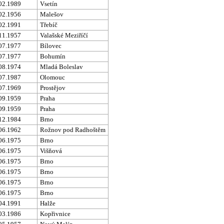
02.1989
Vsetín
02.1956
Malešov
02.1991
Třebíč
11.1957
Valašské Meziříčí
07.1977
Bílovec
07.1977
Bohumín
08.1974
Mladá Boleslav
07.1987
Olomouc
07.1969
Prostějov
09.1959
Praha
09.1959
Praha
12.1984
Brno
06.1962
Rožnov pod Radhoštěm
06.1975
Brno
06.1975
Višňová
06.1975
Brno
06.1975
Brno
06.1975
Brno
06.1975
Brno
04.1991
Halže
03.1986
Kopřivnice