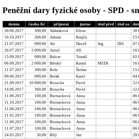
Peněžní dary fyzické osoby - SPD - 
datum
částka Kč
příjmení
jméno
titul před
titul za
dat
30.06.2017
300,00
Adámková
Elena
30.
16.10.2017
200,00
Adrián
Krajča
15.
21.07.2017
999,00
Alt
David
Ing.
DiS.
07.
26.07.2017
2 000,00
Antuš
Jiří
16.
15.09.2017
999,00
Balcar
Tomáš
02.
06.09.2017
2 000,00
Běrský
Kamil
MUDr.
16.
11.07.2017
300,00
Beše
Štefan
15.
09.06.2017
999,00
Beták
Karel
04.
21.09.2017
10 000,00
Bezucha
Pavel
22.
14.06.2017
300,00
Bezucha
Pavel
22.
11.06.2017
100,00
Biersacková
Anna
06.
11.10.2017
100,00
Biersacková
Anna
06.
11.08.2017
100,00
Biersacková
Anna
06.
11.05.2017
100,00
Biersacková
Anna
06.
11.09.2017
100,00
Biersacková
Anna
06.
11.07.2017
100,00
Biersacková
Anna
06.
24.05.2017
30,00
Bílý
Jan
29.