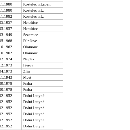
11.1980
Kostelec n.Labem
11.1980
Kostelec n.L.
11.1982
Kostelec n.L.
05.1957
Heroltice
05.1957
Heroltice
03.1949
Sezemice
05.1968
Pilníkov
10.1962
Olomouc
10.1962
Olomouc
02.1974
Nejdek
12.1973
Přerov
04.1973
Zlín
11.1943
Most
09.1978
Praha
09.1978
Praha
02.1952
Dolní Lutyně
02.1952
Dolní Lutyně
02.1952
Dolní Lutyně
02.1952
Dolní Lutyně
02.1952
Dolní Lutyně
02.1952
Dolní Lutyně