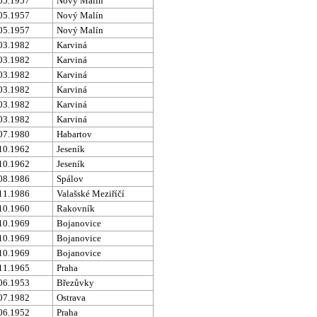
05.1957
Nový Malín
05.1957
Nový Malín
05.1957
Nový Malín
03.1982
Karviná
03.1982
Karviná
03.1982
Karviná
03.1982
Karviná
03.1982
Karviná
03.1982
Karviná
07.1980
Habartov
10.1962
Jeseník
10.1962
Jeseník
08.1986
Spálov
11.1986
Valašské Meziříčí
10.1960
Rakovník
10.1969
Bojanovice
10.1969
Bojanovice
10.1969
Bojanovice
11.1965
Praha
06.1953
Březůvky
07.1982
Ostrava
06.1952
Praha