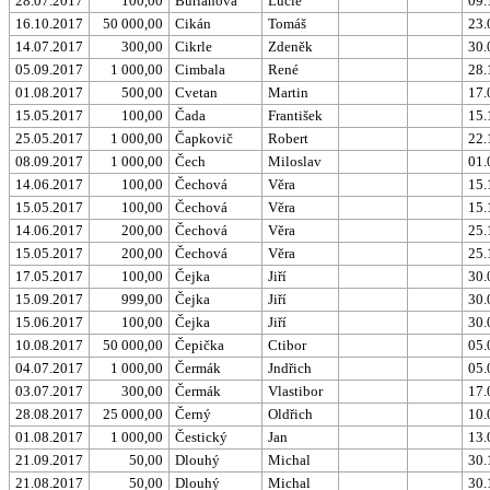
28.07.2017
100,00
Burianová
Lucie
09.
16.10.2017
50 000,00
Cikán
Tomáš
23.
14.07.2017
300,00
Cikrle
Zdeněk
30.
05.09.2017
1 000,00
Cimbala
René
28.
01.08.2017
500,00
Cvetan
Martin
17.
15.05.2017
100,00
Čada
František
15.
25.05.2017
1 000,00
Čapkovič
Robert
22.
08.09.2017
1 000,00
Čech
Miloslav
01.
14.06.2017
100,00
Čechová
Věra
15.
15.05.2017
100,00
Čechová
Věra
15.
14.06.2017
200,00
Čechová
Věra
25.
15.05.2017
200,00
Čechová
Věra
25.
17.05.2017
100,00
Čejka
Jiří
30.
15.09.2017
999,00
Čejka
Jiří
30.
15.06.2017
100,00
Čejka
Jiří
30.
10.08.2017
50 000,00
Čepička
Ctibor
05.
04.07.2017
1 000,00
Čermák
Jndřich
05.
03.07.2017
300,00
Čermák
Vlastibor
17.
28.08.2017
25 000,00
Černý
Oldřich
10.
01.08.2017
1 000,00
Čestický
Jan
13.
21.09.2017
50,00
Dlouhý
Michal
30.
21.08.2017
50,00
Dlouhý
Michal
30.