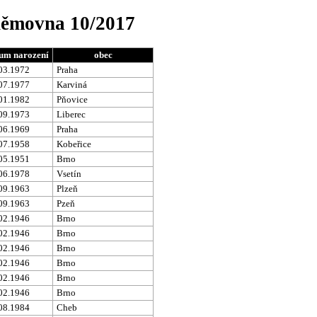
sněmovna 10/2017
um narození
obec
03.1972
Praha
07.1977
Karviná
01.1982
Pňovice
09.1973
Liberec
06.1969
Praha
07.1958
Kobeřice
05.1951
Brno
06.1978
Vsetín
09.1963
Plzeň
09.1963
Pzeň
02.1946
Brno
02.1946
Brno
02.1946
Brno
02.1946
Brno
02.1946
Brno
02.1946
Brno
08.1984
Cheb