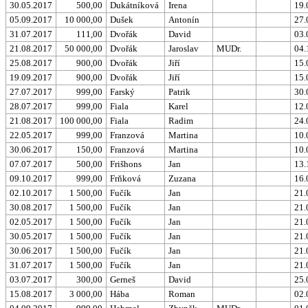
30.05.2017
500,00
Dukátníková
Irena
19.
05.09.2017
10 000,00
Dušek
Antonín
27.
31.07.2017
111,00
Dvořák
David
03.
21.08.2017
50 000,00
Dvořák
Jaroslav
MUDr.
04.
25.08.2017
900,00
Dvořák
Jiří
15.
19.09.2017
900,00
Dvořák
Jiří
15.
27.07.2017
999,00
Farský
Patrik
30.
28.07.2017
999,00
Fiala
Karel
12.
21.08.2017
100 000,00
Fiala
Radim
24.
22.05.2017
999,00
Franzová
Martina
10.
30.06.2017
150,00
Franzová
Martina
10.
07.07.2017
500,00
Frišhons
Jan
13.
09.10.2017
999,00
Frňková
Zuzana
16.
02.10.2017
1 500,00
Fučík
Jan
21.
30.08.2017
1 500,00
Fučík
Jan
21.
02.05.2017
1 500,00
Fučík
Jan
21.
30.05.2017
1 500,00
Fučík
Jan
21.
30.06.2017
1 500,00
Fučík
Jan
21.
31.07.2017
1 500,00
Fučík
Jan
21.
03.07.2017
300,00
Gerneš
David
25.
15.08.2017
3 000,00
Hába
Roman
02.