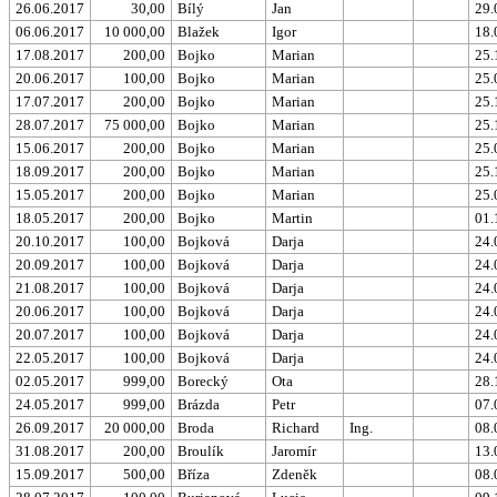
26.06.2017
30,00
Bílý
Jan
29.
06.06.2017
10 000,00
Blažek
Igor
18.
17.08.2017
200,00
Bojko
Marian
25.
20.06.2017
100,00
Bojko
Marian
25.
17.07.2017
200,00
Bojko
Marian
25.
28.07.2017
75 000,00
Bojko
Marian
25.
15.06.2017
200,00
Bojko
Marian
25.
18.09.2017
200,00
Bojko
Marian
25.
15.05.2017
200,00
Bojko
Marian
25.
18.05.2017
200,00
Bojko
Martin
01.
20.10.2017
100,00
Bojková
Darja
24.
20.09.2017
100,00
Bojková
Darja
24.
21.08.2017
100,00
Bojková
Darja
24.
20.06.2017
100,00
Bojková
Darja
24.
20.07.2017
100,00
Bojková
Darja
24.
22.05.2017
100,00
Bojková
Darja
24.
02.05.2017
999,00
Borecký
Ota
28.
24.05.2017
999,00
Brázda
Petr
07.
26.09.2017
20 000,00
Broda
Richard
Ing.
08.
31.08.2017
200,00
Broulík
Jaromír
13.
15.09.2017
500,00
Bříza
Zdeněk
08.