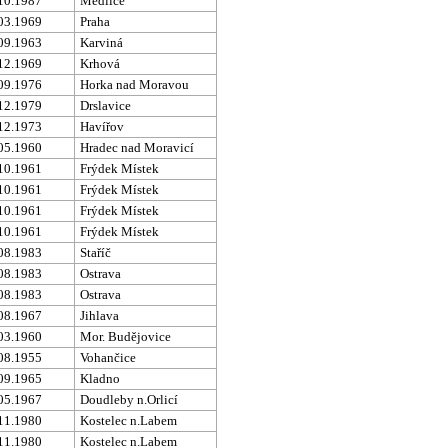
10.1987
Medlice
03.1969
Praha
09.1963
Karviná
12.1969
Krhová
09.1976
Horka nad Moravou
12.1979
Drslavice
12.1973
Havířov
05.1960
Hradec nad Moravicí
10.1961
Frýdek Místek
10.1961
Frýdek Místek
10.1961
Frýdek Místek
10.1961
Frýdek Místek
08.1983
Staříč
08.1983
Ostrava
08.1983
Ostrava
08.1967
Jihlava
03.1960
Mor. Budějovice
08.1955
Vohančice
09.1965
Kladno
05.1967
Doudleby n.Orlicí
11.1980
Kostelec n.Labem
11.1980
Kostelec n.Labem