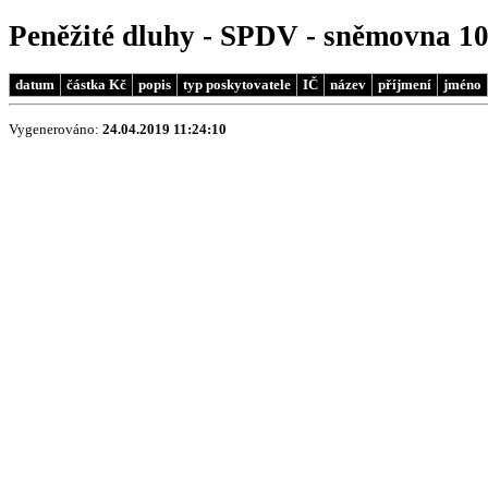
Peněžité dluhy - SPDV - sněmovna 1
datum
částka Kč
popis
typ poskytovatele
IČ
název
příjmení
jméno
Vygenerováno:
24.04.2019 11:24:10