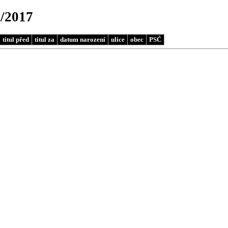
0/2017
titul před
titul za
datum narození
ulice
obec
PSČ