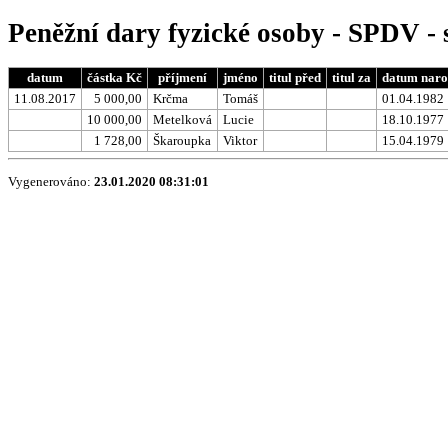
Peněžní dary fyzické osoby - SPDV -
datum
částka Kč
příjmení
jméno
titul před
titul za
datum naro
11.08.2017
5 000,00
Krčma
Tomáš
01.04.1982
10 000,00
Metelková
Lucie
18.10.1977
1 728,00
Škaroupka
Viktor
15.04.1979
Vygenerováno:
23.01.2020 08:31:01