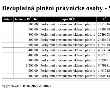
Bezúplatná plnění právnické osoby 
datum
hodnota BÚP Kč
popis BÚP
IČ
800,00
Poskytnutí prostoru pro reklamní plachtu
2861816
500,00
Poskytnutí prostoru pro reklamní plachtu
4880738
400,00
Poskytnutí prostoru pro reklamní plachtu
2549153
400,00
Poskytnutí prostoru pro reklamní plachtu
2485304
600,00
Poskytnutí prostoru pro reklamní plachtu
6074346
400,00
Poskytnutí prostoru pro reklamní plachtu
4853364
400,00
Poskytnutí prostoru pro reklamní plachtu
636258
400,00
Poskytnutí prostoru pro reklamní plachtu
303313
3 500,00
Poskytnutí prostoru pro reklamní plachtu
6479311
500,00
Poskytnutí prostoru pro reklamní plachtu
1461512
400,00
Poskytnutí prostoru pro reklamní plachtu
4699213
Vygenerováno:
09.02.2020 23:50:22