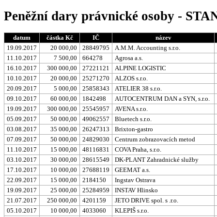
Peněžní dary právnické osoby - STA
datum
částka Kč
IČ
název
19.09.2017
20 000,00
28849795
A.M.M. Accounting s.r.o.
11.10.2017
7 500,00
664278
Agrosa a.s.
16.10.2017
300 000,00
27221121
ALPINE LOGISTIC
10.10.2017
20 000,00
25271270
ALZOS s.r.o.
20.09.2017
5 000,00
25858343
ATELIER 38 s.r.o.
09.10.2017
60 000,00
1842498
AUTOCENTRUM DAN a SYN, s.r.o.
19.09.2017
300 000,00
25545957
AVENA s.r.o.
05.09.2017
50 000,00
49062557
Bluetech s.r.o.
03.08.2017
35 000,00
26247313
Brixton-gastro
07.09.2017
50 000,00
24829030
Centrum zobrazovacích metod
11.10.2017
15 000,00
48116831
COVA Praha, s.r.o.
03.10.2017
30 000,00
28615549
DK-PLANT Zahradnické služby
17.10.2017
10 000,00
27688119
GEEMAT a.s.
22.09.2017
15 000,00
2184150
Ingstav Ostrava
19.09.2017
25 000,00
25284959
INSTAV Hlinsko
21.07.2017
250 000,00
4201159
JETO DRIVE spol. s .r.o.
05.10.2017
10 000,00
4033060
KLEPIŠ s.r.o.