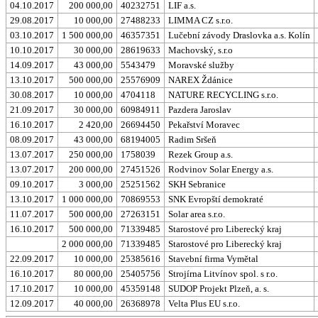
04.10.2017
200 000,00
40232751
LIF a.s.
29.08.2017
10 000,00
27488233
LIMMA CZ s.r.o.
03.10.2017
1 500 000,00
46357351
Lučební závody Draslovka a.s. Kolín
10.10.2017
30 000,00
28619633
Machovský, s.r.o
14.09.2017
43 000,00
5543479
Moravské služby
13.10.2017
500 000,00
25576909
NAREX Ždánice
30.08.2017
10 000,00
4704118
NATURE RECYCLING s.r.o.
21.09.2017
30 000,00
60984911
Pazdera Jaroslav
16.10.2017
2 420,00
26694450
Pekařství Moravec
08.09.2017
43 000,00
68194005
Radim Sršeň
13.07.2017
250 000,00
1758039
Rezek Group a.s.
13.07.2017
200 000,00
27451526
Rodvinov Solar Energy a.s.
09.10.2017
3 000,00
25251562
SKH Sebranice
13.10.2017
1 000 000,00
70869553
SNK Evropští demokraté
11.07.2017
500 000,00
27263151
Solar area s.r.o.
16.10.2017
500 000,00
71339485
Starostové pro Liberecký kraj
2 000 000,00
71339485
Starostové pro Liberecký kraj
22.09.2017
10 000,00
25385616
Stavební firma Vymětal
16.10.2017
80 000,00
25405756
Strojírna Litvínov spol. s r.o.
17.10.2017
10 000,00
45359148
SUDOP Projekt Plzeň, a. s.
12.09.2017
40 000,00
26368978
Velta Plus EU s.r.o.