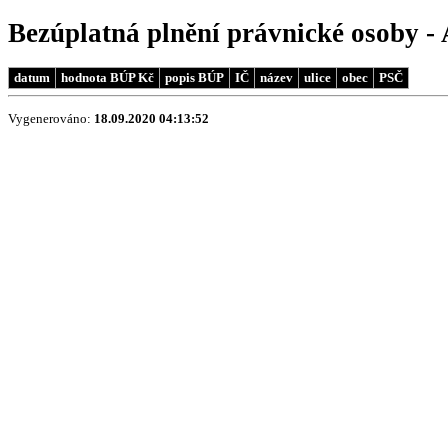
Bezúplatná plnění právnické osoby - 
datum
hodnota BÚP Kč
popis BÚP
IČ
název
ulice
obec
PSČ
Vygenerováno:
18.09.2020 04:13:52