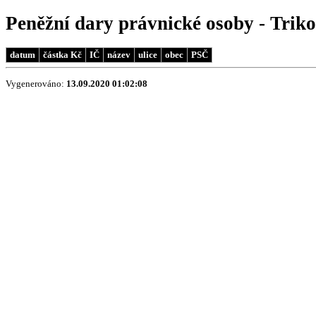
Peněžní dary právnické osoby - Trikol
datum
částka Kč
IČ
název
ulice
obec
PSČ
Vygenerováno:
13.09.2020 01:02:08