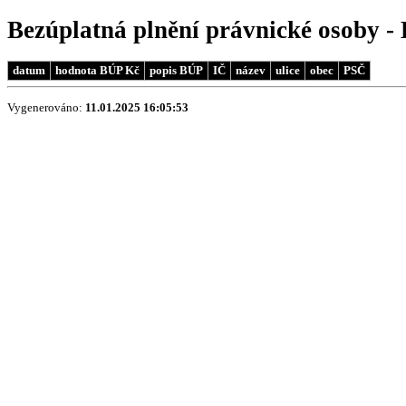
Bezúplatná plnění právnické osoby - 
datum
hodnota BÚP Kč
popis BÚP
IČ
název
ulice
obec
PSČ
Vygenerováno:
11.01.2025 16:05:53