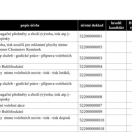
hradil
B
popis účelu
účetní doklad
kandidát
t
agační předměty a zboží (výroba, tisk atp.) -
52200000001
ropisky
oba, tisk nosičů pro reklamní plochy mimo
52200000005
banner Chomutov Komínek
 služeb - grafické práce - příprava volebních
52200000003
e Bublifoukání
52200000004
y mimo volebních novin - tisk - tisk letáků,
52200000005
 služeb - grafické práce - příprava volebních
52200000006
agační předměty a zboží (výroba, tisk atp.) -
52200000008
ropisky
ní volební akce
52200000007
e Bublifoukání
52200000009
y mimo volebních novin - tisk - tisk dopisů
522000000010
522000000018