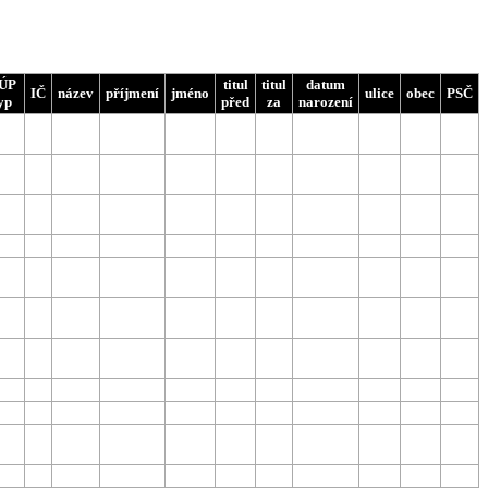
ÚP
titul
titul
datum
IČ
název
příjmení
jméno
ulice
obec
PSČ
yp
před
za
narození