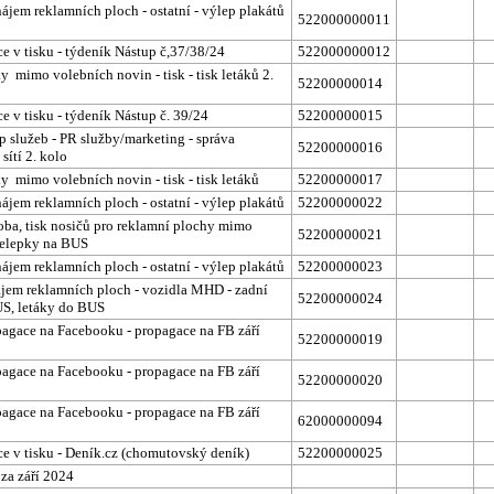
ájem reklamních ploch - ostatní - výlep plakátů
522000000011
ce v tisku - týdeník Nástup č,37/38/24
522000000012
y mimo volebních novin - tisk - tisk letáků 2.
52200000014
ce v tisku - týdeník Nástup č. 39/24
52200000015
p služeb - PR služby/marketing - správa
52200000016
sítí 2. kolo
y mimo volebních novin - tisk - tisk letáků
52200000017
ájem reklamních ploch - ostatní - výlep plakátů
52200000022
oba, tisk nosičů pro reklamní plochy mimo
52200000021
přelepky na BUS
ájem reklamních ploch - ostatní - výlep plakátů
52200000023
ájem reklamních ploch - vozidla MHD - zadní
52200000024
S, letáky do BUS
pagace na Facebooku - propagace na FB září
52200000019
pagace na Facebooku - propagace na FB září
52200000020
pagace na Facebooku - propagace na FB září
62000000094
ce v tisku - Deník.cz (chomutovský deník)
52200000025
za září 2024