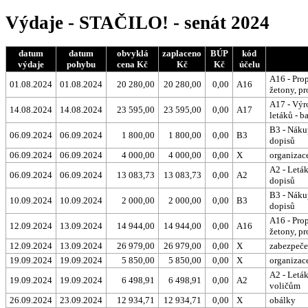
Výdaje - STAČILO! - senát 2024
datum
datum
obvyklá
zaplaceno
BÚP
kód
výdaje
pohybu
cena Kč
Kč
Kč
účelu
A16 - Prop
01.08.2024
01.08.2024
20 280,00
20 280,00
0,00
A16
žetony, p
A17 - Výr
14.08.2024
14.08.2024
23 595,00
23 595,00
0,00
A17
letáků - 
B3 - Nákup
06.09.2024
06.09.2024
1 800,00
1 800,00
0,00
B3
dopisů
06.09.2024
06.09.2024
4 000,00
4 000,00
0,00
X
organizac
A2 - Leták
06.09.2024
06.09.2024
13 083,73
13 083,73
0,00
A2
dopisů
B3 - Nákup
10.09.2024
10.09.2024
2 000,00
2 000,00
0,00
B3
dopisů
A16 - Prop
12.09.2024
13.09.2024
14 944,00
14 944,00
0,00
A16
žetony, p
12.09.2024
13.09.2024
26 979,00
26 979,00
0,00
X
zabezpeče
19.09.2024
19.09.2024
5 850,00
5 850,00
0,00
X
organizac
A2 - Leták
19.09.2024
19.09.2024
6 498,91
6 498,91
0,00
A2
voličům
26.09.2024
23.09.2024
12 934,71
12 934,71
0,00
X
obálky