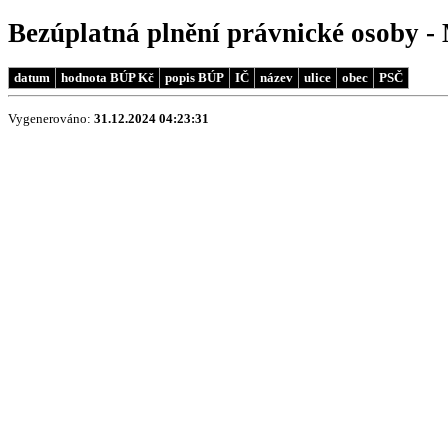
Bezúplatná plnění právnické osoby -
datum
hodnota BÚP Kč
popis BÚP
IČ
název
ulice
obec
PSČ
Vygenerováno:
31.12.2024 04:23:31