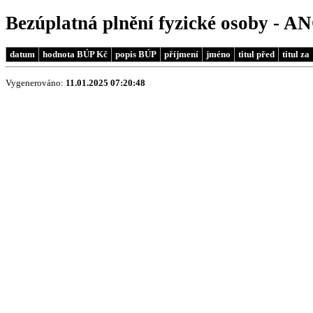
Bezúplatná plnění fyzické osoby - AN
datum
hodnota BÚP Kč
popis BÚP
příjmení
jméno
titul před
titul za
Vygenerováno:
11.01.2025 07:20:48