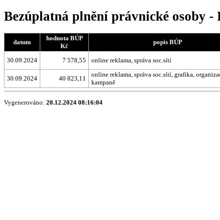
Bezúplatná plnění právnické osoby -
hodnota BÚP
datum
popis BÚP
Kč
30.09.2024
7 578,55
online reklama, správa soc.sítí
online reklama, správa soc.sítí, grafika, organiza
30.09.2024
40 823,11
kampaně
Vygenerováno:
20.12.2024 08:16:04