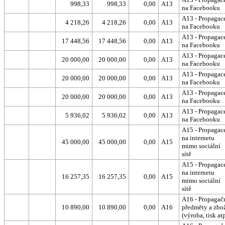
998,33
998,33
0,00
A13
na Facebooku
A13 - Propagac
4 218,26
4 218,26
0,00
A13
na Facebooku
A13 - Propagac
17 448,56
17 448,56
0,00
A13
na Facebooku
A13 - Propagac
20 000,00
20 000,00
0,00
A13
na Facebooku
A13 - Propagac
20 000,00
20 000,00
0,00
A13
na Facebooku
A13 - Propagac
20 000,00
20 000,00
0,00
A13
na Facebooku
A13 - Propagac
5 936,02
5 936,02
0,00
A13
na Facebooku
A15 - Propagac
na internetu
45 000,00
45 000,00
0,00
A15
mimo sociální
sítě
A15 - Propagac
na internetu
16 257,35
16 257,35
0,00
A15
mimo sociální
sítě
A16 - Propagač
10 890,00
10 890,00
0,00
A16
předměty a zbo
(výroba, tisk atp