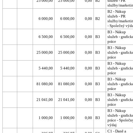
25 000,00
25 000,00
0,00
B2
služeb - PR
služby/marketi
B2 - Nákup
služeb - PR
6 000,00
6 000,00
0,00
B2
služby/marketi
- Společný výd
B3 - Nákup
6 500,00
6 500,00
0,00
B3
služeb - grafick
práce
B3 - Nákup
25 000,00
25 000,00
0,00
B3
služeb - grafick
práce
B3 - Nákup
5 440,00
5 440,00
0,00
B3
služeb - grafick
práce
B3 - Nákup
81 080,00
81 080,00
0,00
B3
služeb - grafick
práce
B3 - Nákup
21 041,00
21 041,00
0,00
B3
služeb - grafick
práce
B3 - Nákup
služeb - grafick
1 000,00
1 000,00
0,00
B3
práce - Společn
výdaj
C1 - Daně a