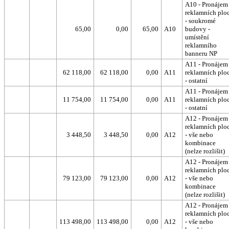
A10 - Pronájem
reklamních plo
- soukromé
65,00
0,00
65,00
A10
budovy -
umístění
reklamního
banneru NP
A11 - Pronájem
62 118,00
62 118,00
0,00
A11
reklamních plo
- ostatní
A11 - Pronájem
11 754,00
11 754,00
0,00
A11
reklamních plo
- ostatní
A12 - Pronájem
reklamních plo
3 448,50
3 448,50
0,00
A12
- vše nebo
kombinace
(nelze rozlišit)
A12 - Pronájem
reklamních plo
79 123,00
79 123,00
0,00
A12
- vše nebo
kombinace
(nelze rozlišit)
A12 - Pronájem
reklamních plo
113 498,00
113 498,00
0,00
A12
- vše nebo