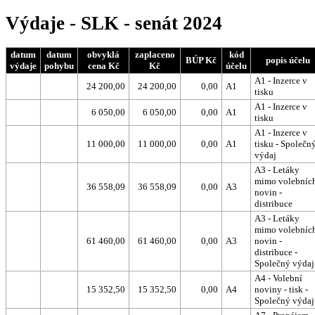
Výdaje - SLK - senát 2024
datum
datum
obvyklá
zaplaceno
kód
BÚP Kč
popis účelu
výdaje
pohybu
cena Kč
Kč
účelu
A1 - Inzerce v
24 200,00
24 200,00
0,00
A1
tisku
A1 - Inzerce v
6 050,00
6 050,00
0,00
A1
tisku
A1 - Inzerce v
11 000,00
11 000,00
0,00
A1
tisku - Společn
výdaj
A3 - Letáky
mimo volebníc
36 558,09
36 558,09
0,00
A3
novin -
distribuce
A3 - Letáky
mimo volebníc
61 460,00
61 460,00
0,00
A3
novin -
distribuce -
Společný výdaj
A4 - Volební
15 352,50
15 352,50
0,00
A4
noviny - tisk -
Společný výdaj