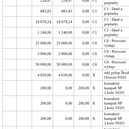
226,97
226,97
0,00
C1
poplatky
C1 - Daně a
885,83
885,83
0,00
C1
poplatky
C1 - Daně a
19 678,24
19 678,24
0,00
C1
poplatky
C1 - Daně a
1 246,00
1 246,00
0,00
C1
poplatky
C6 - Provozní
25 000,00
25 000,00
0,00
C6
výdaje
C6 - Provozní
3 906,00
3 906,00
0,00
C6
výdaje
C6 - Provozní
50 000,00
50 000,00
0,00
C6
výdaje
rekl.polep Ško
4 659,00
4 659,00
0,00
X
Octavia VO35
kontaktní
200,00
0,00
200,00
X
kampaň NP
2.kolo VO35
kontaktní
200,00
0,00
200,00
X
kampaň NP
2.kolo VO35
kontaktní
200,00
0,00
200,00
X
kampaň NP
2.kolo VO35