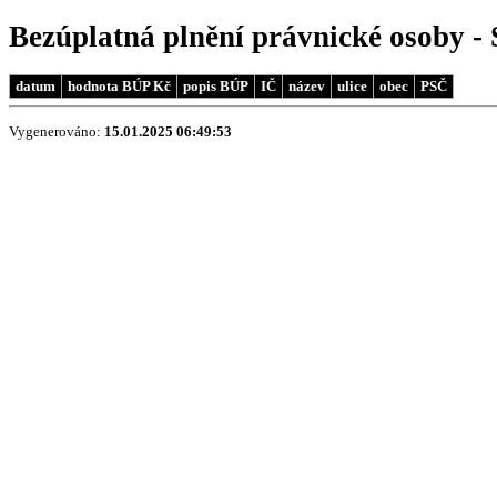
Bezúplatná plnění právnické osoby - 
datum
hodnota BÚP Kč
popis BÚP
IČ
název
ulice
obec
PSČ
Vygenerováno:
15.01.2025 06:49:53