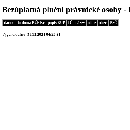
Bezúplatná plnění právnické osoby - 
datum
hodnota BÚP Kč
popis BÚP
IČ
název
ulice
obec
PSČ
Vygenerováno:
31.12.2024 04:25:31