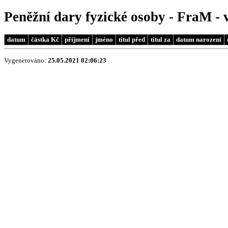
Peněžní dary fyzické osoby - FraM - 
datum
částka Kč
příjmení
jméno
titul před
titul za
datum narození
Vygenerováno:
25.05.2021 02:06:23