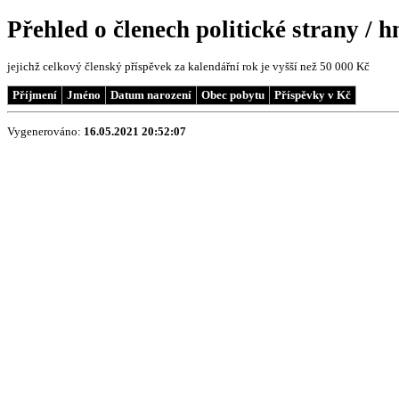
Přehled o členech politické strany / 
jejichž celkový členský příspěvek za kalendářní rok je vyšší než 50 000 Kč
Příjmení
Jméno
Datum narození
Obec pobytu
Příspěvky v Kč
Vygenerováno:
16.05.2021 20:52:07