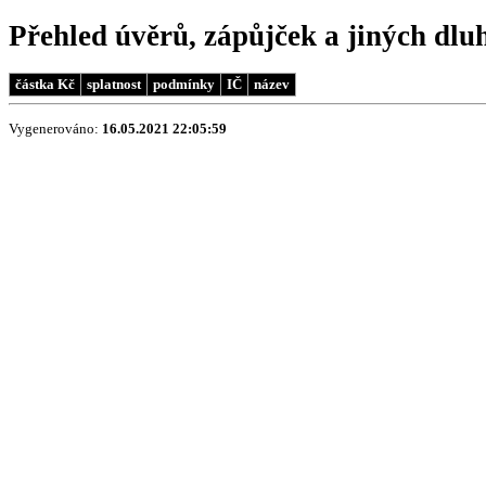
Přehled úvěrů, zápůjček a jiných dlu
částka Kč
splatnost
podmínky
IČ
název
Vygenerováno:
16.05.2021 22:05:59