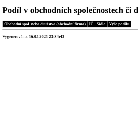
Podíl v obchodních společnostech či 
Obchodní spol. nebo družstvo (obchodní firma)
IČ
Sídlo
Výše podílu
Vygenerováno:
16.05.2021 23:34:43