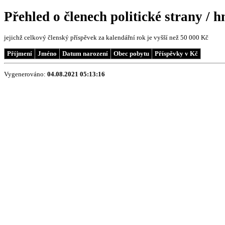
Přehled o členech politické strany / 
jejichž celkový členský příspěvek za kalendářní rok je vyšší než 50 000 Kč
Příjmení
Jméno
Datum narození
Obec pobytu
Příspěvky v Kč
Vygenerováno:
04.08.2021 05:13:16