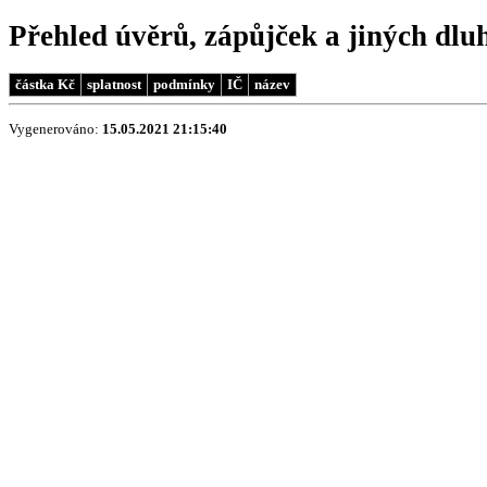
Přehled úvěrů, zápůjček a jiných dlu
částka Kč
splatnost
podmínky
IČ
název
Vygenerováno:
15.05.2021 21:15:40