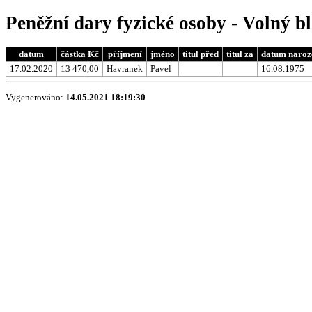
Peněžní dary fyzické osoby - Volný b
datum
částka Kč
příjmení
jméno
titul před
titul za
datum naroz
17.02.2020
13 470,00
Havranek
Pavel
16.08.1975
Vygenerováno:
14.05.2021 18:19:30