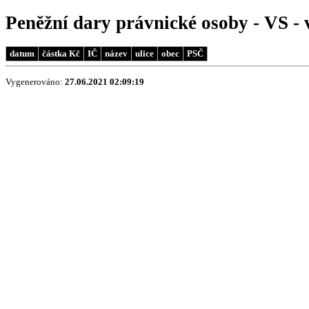
Peněžní dary právnické osoby - VS -
datum
částka Kč
IČ
název
ulice
obec
PSČ
Vygenerováno:
27.06.2021 02:09:19