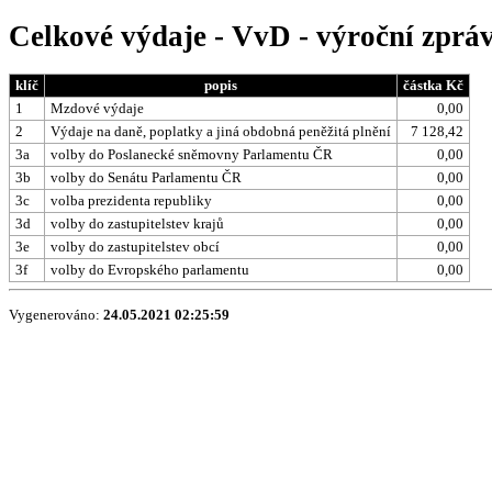
Celkové výdaje - VvD - výroční zprá
klíč
popis
částka Kč
1
Mzdové výdaje
0,00
2
Výdaje na daně, poplatky a jiná obdobná peněžitá plnění
7 128,42
3a
volby do Poslanecké sněmovny Parlamentu ČR
0,00
3b
volby do Senátu Parlamentu ČR
0,00
3c
volba prezidenta republiky
0,00
3d
volby do zastupitelstev krajů
0,00
3e
volby do zastupitelstev obcí
0,00
3f
volby do Evropského parlamentu
0,00
Vygenerováno:
24.05.2021 02:25:59