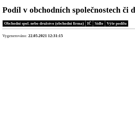
Podíl v obchodních společnostech či 
Obchodní spol. nebo družstvo (obchodní firma)
IČ
Sídlo
Výše podílu
Vygenerováno:
22.05.2021 12:31:15