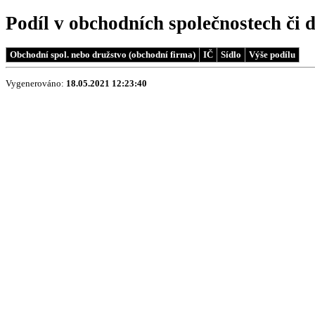
Podíl v obchodních společnostech či 
Obchodní spol. nebo družstvo (obchodní firma)
IČ
Sídlo
Výše podílu
Vygenerováno:
18.05.2021 12:23:40