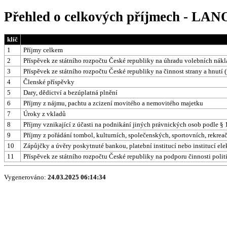
Přehled o celkových příjmech - LANO
klíč
1
Příjmy celkem
2
Příspěvek ze státního rozpočtu České republiky na úhradu volebních nák
3
Příspěvek ze státního rozpočtu České republiky na činnost strany a hnutí 
4
Členské příspěvky
5
Dary, dědictví a bezúplatná plnění
6
Příjmy z nájmu, pachtu a zcizení movitého a nemovitého majetku
7
Úroky z vkladů
8
Příjmy vznikající z účasti na podnikání jiných právnických osob podle § 1
9
Příjmy z pořádání tombol, kulturních, společenských, sportovních, rekrea
10
Zápůjčky a úvěry poskytnuté bankou, platební institucí nebo institucí e
11
Příspěvek ze státního rozpočtu České republiky na podporu činnosti polit
Vygenerováno:
24.03.2025 06:14:34