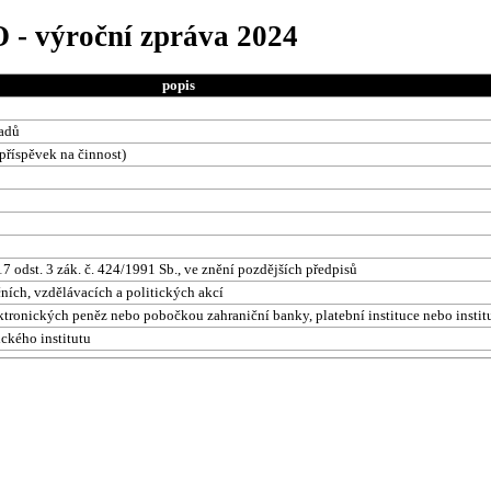
 - výroční zpráva 2024
popis
ladů
(příspěvek na činnost)
7 odst. 3 zák. č. 424/1991 Sb., ve znění pozdějších předpisů
čních, vzdělávacích a politických akcí
lektronických peněz nebo pobočkou zahraniční banky, platební instituce nebo insti
ického institutu