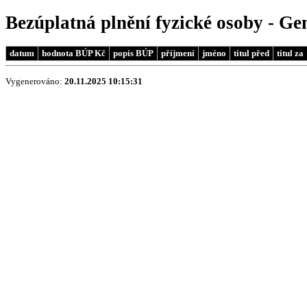
Bezúplatná plnění fyzické osoby - Ge
datum
hodnota BÚP Kč
popis BÚP
příjmení
jméno
titul před
titul za
Vygenerováno:
20.11.2025 10:15:31