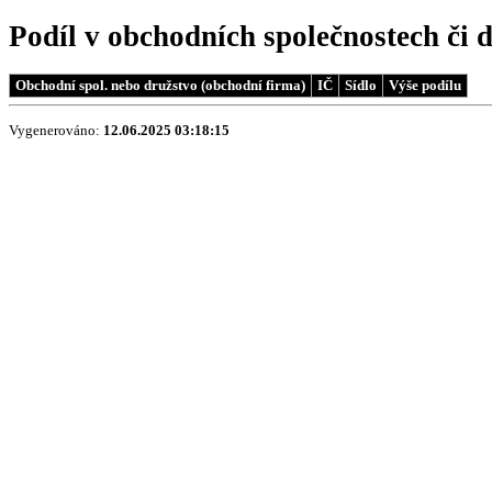
Podíl v obchodních společnostech či 
Obchodní spol. nebo družstvo (obchodní firma)
IČ
Sídlo
Výše podílu
Vygenerováno:
12.06.2025 03:18:15