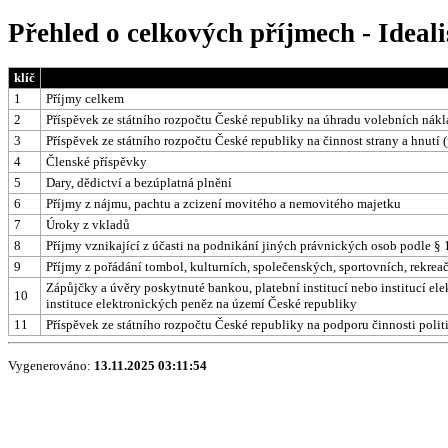
Přehled o celkových příjmech - Ideali
klíč
1
Příjmy celkem
2
Příspěvek ze státního rozpočtu České republiky na úhradu volebních nák
3
Příspěvek ze státního rozpočtu České republiky na činnost strany a hnutí 
4
Členské příspěvky
5
Dary, dědictví a bezúplatná plnění
6
Příjmy z nájmu, pachtu a zcizení movitého a nemovitého majetku
7
Úroky z vkladů
8
Příjmy vznikající z účasti na podnikání jiných právnických osob podle § 1
9
Příjmy z pořádání tombol, kulturních, společenských, sportovních, rekrea
Zápůjčky a úvěry poskytnuté bankou, platební institucí nebo institucí el
10
instituce elektronických peněz na území České republiky
11
Příspěvek ze státního rozpočtu České republiky na podporu činnosti polit
Vygenerováno:
13.11.2025 03:11:54