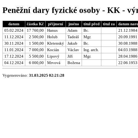
Peněžní dary fyzické osoby - KK - vý
datum
částka Kč
příjmení
jméno
titul před
titul za
datum naro
05.02.2024
17 760,00
Hanus
Adam
Bc.
21.12.1984
11.12.2024
2 500,00
Holub
Tadeáš
Mgr.
20.09.1991
30.11.2024
1 500,00
Kletenský
Jakub
Bc.
30.08.1988
11.01.2024
7 000,00
Kocián
Václav
Ing. arch.
04.03.1988
17.12.2024
5 500,00
Lipový
Jiří
Mgr.
28.04.1986
04.12.2024
6 000,00
Mrvová
Božena
22.06.1953
Vygenerováno:
31.03.2025 02:21:28