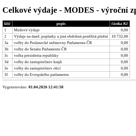
Celkové výdaje - MODES - výroční z
klíč
popis
částka Kč
1
Mzdové výdaje
0,00
2
Výdaje na daně, poplatky a jiná obdobná peněžitá plnění
10 732,00
3a
volby do Poslanecké sněmovny Parlamentu ČR
0,00
3b
volby do Senátu Parlamentu ČR
0,00
3c
volba prezidenta republiky
0,00
3d
volby do zastupitelstev krajů
0,00
3e
volby do zastupitelstev obcí
0,00
3f
volby do Evropského parlamentu
0,00
Vygenerováno:
01.04.2026 12:41:58