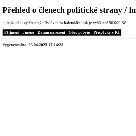
Přehled o členech politické strany / 
jejichž celkový členský příspěvek za kalendářní rok je vyšší než 50 000 Kč
Příjmení
Jméno
Datum narození
Obec pobytu
Příspěvky v Kč
Vygenerováno:
03.04.2025 17:14:28