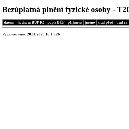
Bezúplatná plnění fyzické osoby - T2
datum
hodnota BÚP Kč
popis BÚP
příjmení
jméno
titul před
titul za
Vygenerováno:
20.11.2025 10:15:26